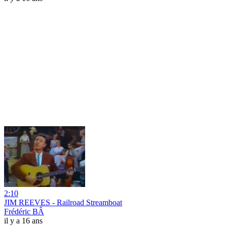
2:10
JIM REEVES - Railroad Streamboat
Frédéric BÂ
il y a 16 ans