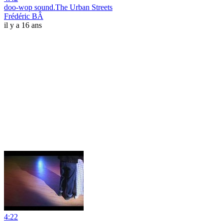
doo-wop sound.The Urban Streets
Frédéric BÂ
il y a 16 ans
4:22