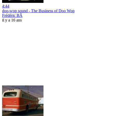
4:44
doo-wop sound - The Business of Doo Wop
Frédéric BÂ
il y a 16 ans