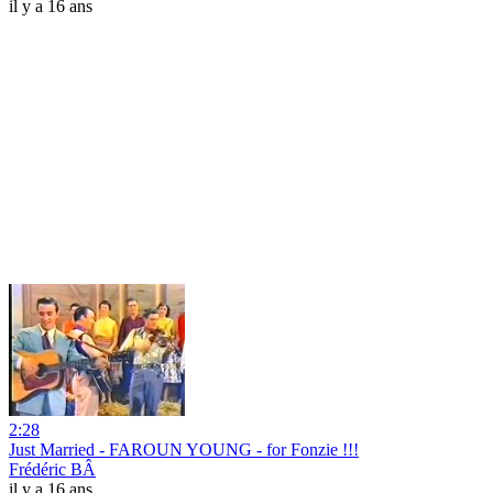
il y a 16 ans
2:28
Just Married - FAROUN YOUNG - for Fonzie !!!
Frédéric BÂ
il y a 16 ans