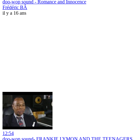
doo-wop sound - Romance and Innocence
Frédéric BÂ
il y a 16 ans
12:54
doo-wop sound- FRANKIE LYMON AND THE TEENAGERS