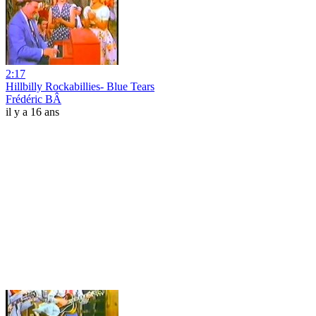
2:17
Hillbilly Rockabillies- Blue Tears
Frédéric BÂ
il y a 16 ans