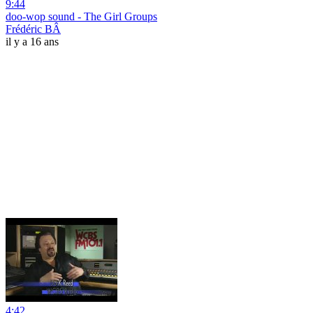
9:44
doo-wop sound - The Girl Groups
Frédéric BÂ
il y a 16 ans
4:42