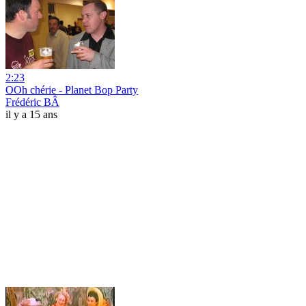
2:23
OOh chérie - Planet Bop Party
Frédéric BÂ
il y a 15 ans