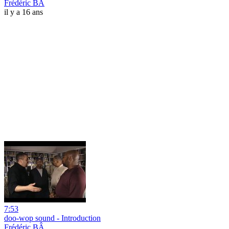
Frédéric BÂ
il y a 16 ans
7:53
doo-wop sound - Introduction
Frédéric BÂ