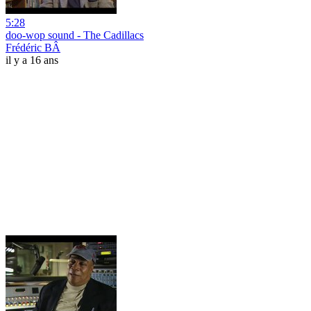
5:28
doo-wop sound - The Cadillacs
Frédéric BÂ
il y a 16 ans