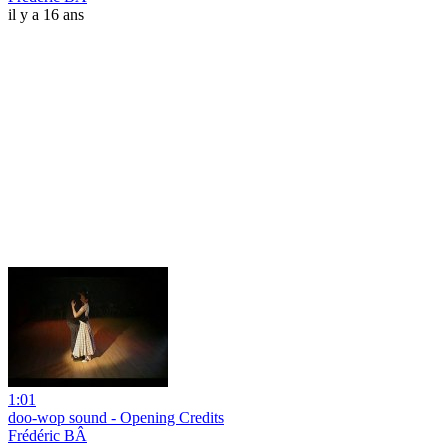
il y a 16 ans
1:01
doo-wop sound - Opening Credits
Frédéric BÂ