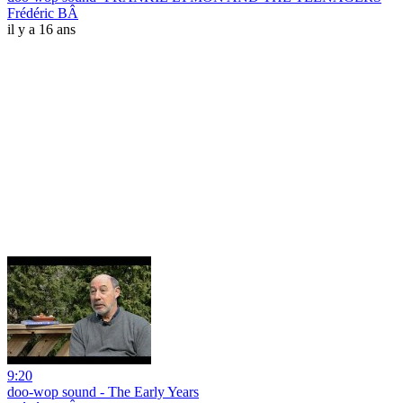
Frédéric BÂ
il y a 16 ans
9:20
doo-wop sound - The Early Years