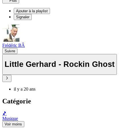
Plus
Ajouter à la playlist
Signaler
Frédéric BÂ
Suivre
Little Gerhard - Rockin Ghost
il y a 20 ans
Catégorie
🎵
Musique
Voir moins