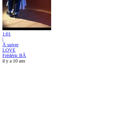
1:01
|
À suivre
LOVE
Frédéric BÂ
il y a 10 ans