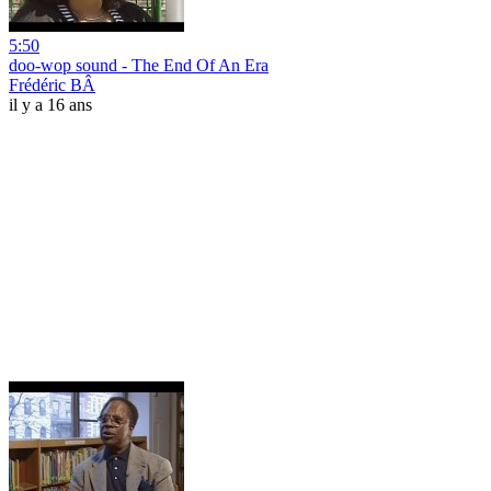
5:50
doo-wop sound - The End Of An Era
Frédéric BÂ
il y a 16 ans