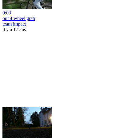
0:03
out 4.wheel grab
team impact
il y a 17 ans