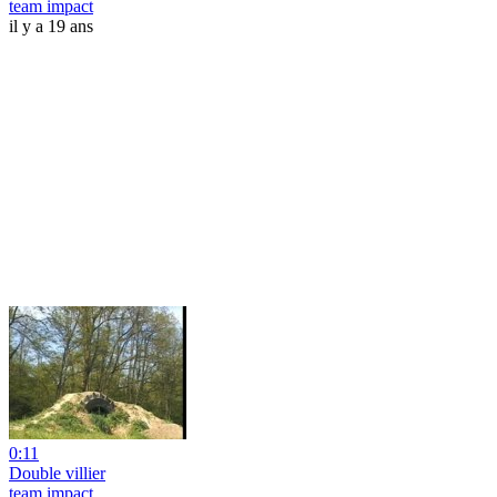
team impact
il y a 19 ans
0:11
Double villier
team impact