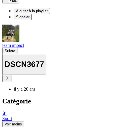
Plus
Ajouter à la playlist
Signaler
team impact
Suivre
DSCN3677
il y a 20 ans
Catégorie
🥇
Sport
Voir moins