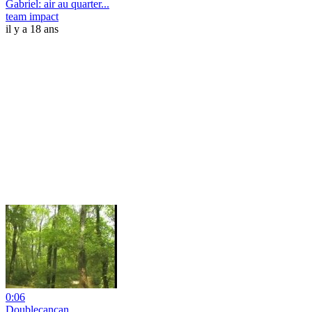
Gabriel: air au quarter...
team impact
il y a 18 ans
0:06
Doublecancan