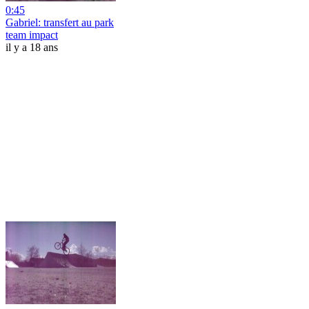
0:45
Gabriel: transfert au park
team impact
il y a 18 ans