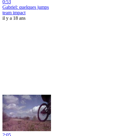
0:53
Gabriel: quelques jumps
team impact
il y a 18 ans
2:05