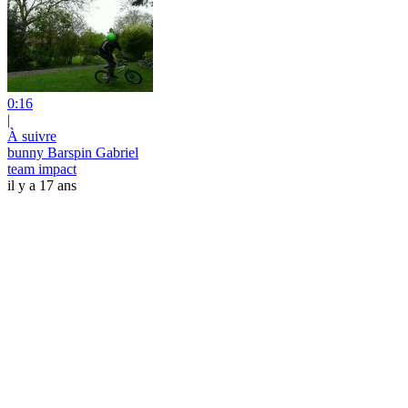
0:16
|
À suivre
bunny Barspin Gabriel
team impact
il y a 17 ans