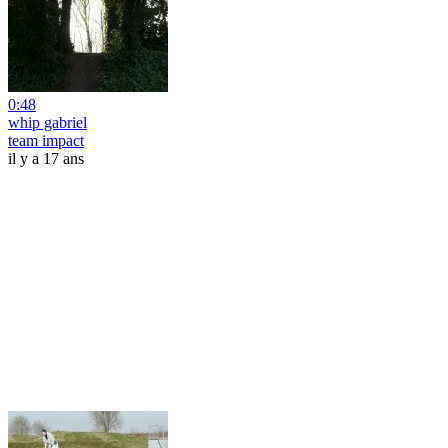
0:48
whip gabriel
team impact
il y a 17 ans