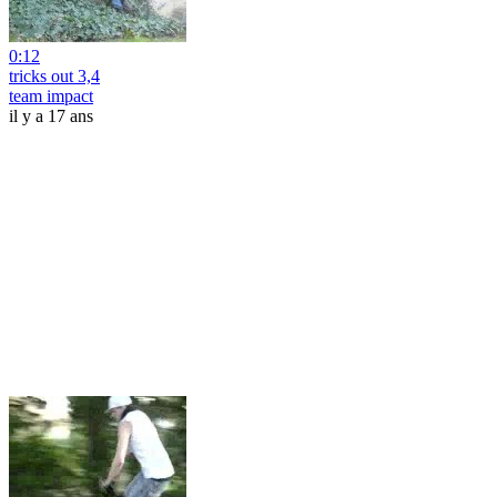
0:12
tricks out 3,4
team impact
il y a 17 ans