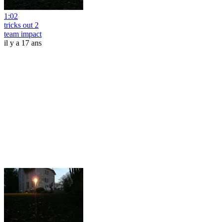
1:02
tricks out 2
team impact
il y a 17 ans