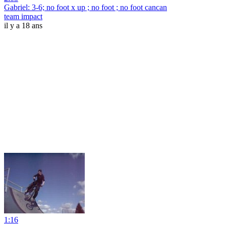
Gabriel: 3-6; no foot x up ; no foot ; no foot cancan
team impact
il y a 18 ans
1:16