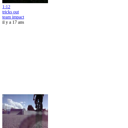
1:12
tricks out
team impact
il y a 17 ans