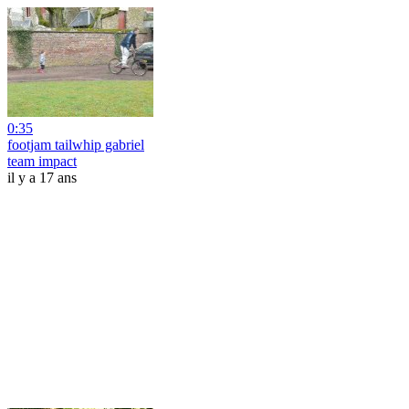
0:35
footjam tailwhip gabriel
team impact
il y a 17 ans