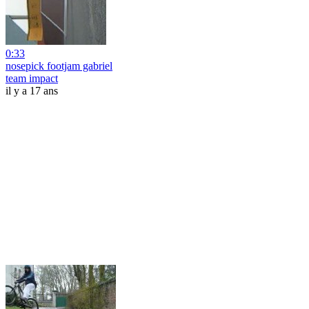
0:33
nosepick footjam gabriel
team impact
il y a 17 ans