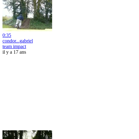
0:35
condor...gabriel
team impact
il y a 17 ans