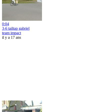
0:04
3-6 tailtap gabriel
team impact
il y a 17 ans