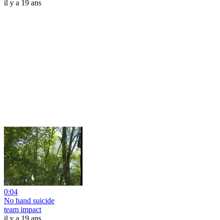
il y a 19 ans
0:04
No hand suicide
team impact
il y a 19 ans