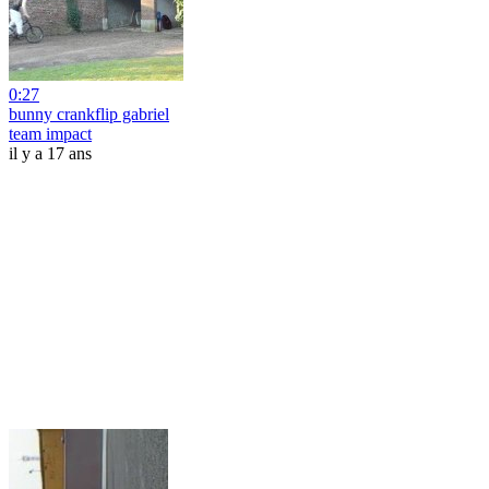
0:27
bunny crankflip gabriel
team impact
il y a 17 ans