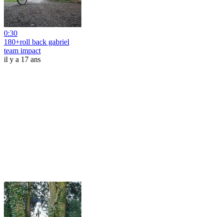
0:30
180+roll back gabriel
team impact
il y a 17 ans