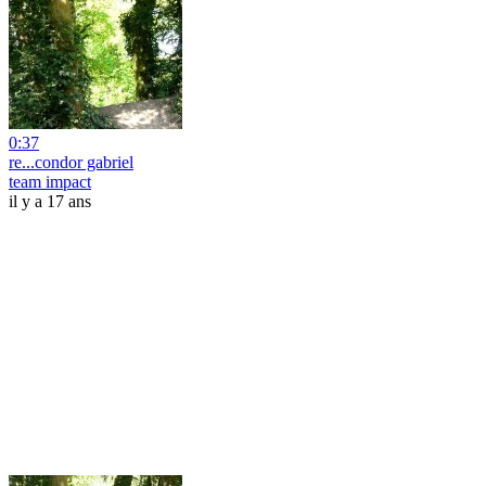
0:37
re...condor gabriel
team impact
il y a 17 ans