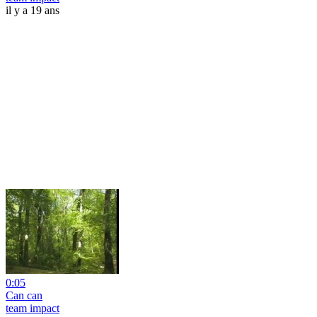
il y a 19 ans
0:05
Can can
team impact