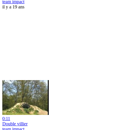
team impact
il y a 19 ans
0:11
Double villier
team impact