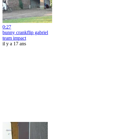
0:27
bunny crankflip gabriel
team impact
il y a 17 ans