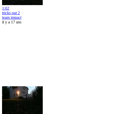
1:02
tricks out 2
team impact
il y a 17 ans