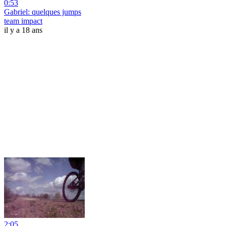
0:53
Gabriel: quelques jumps
team impact
il y a 18 ans
2:05