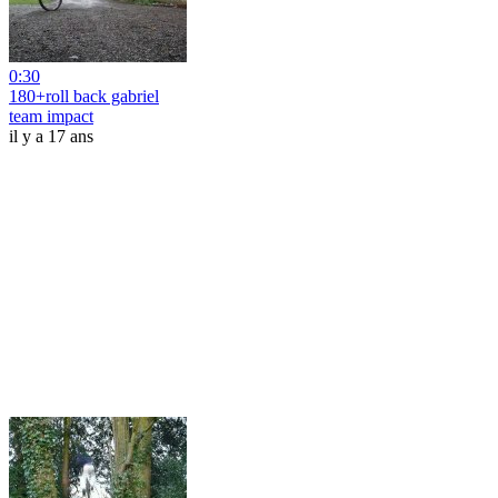
0:30
180+roll back gabriel
team impact
il y a 17 ans