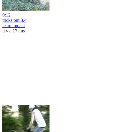
0:12
tricks out 3,4
team impact
il y a 17 ans