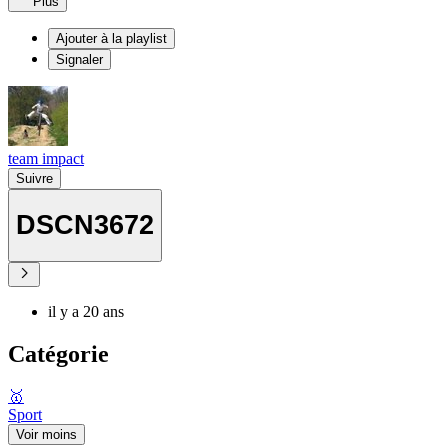
Plus
Ajouter à la playlist
Signaler
team impact
Suivre
DSCN3672
il y a 20 ans
Catégorie
🥇
Sport
Voir moins