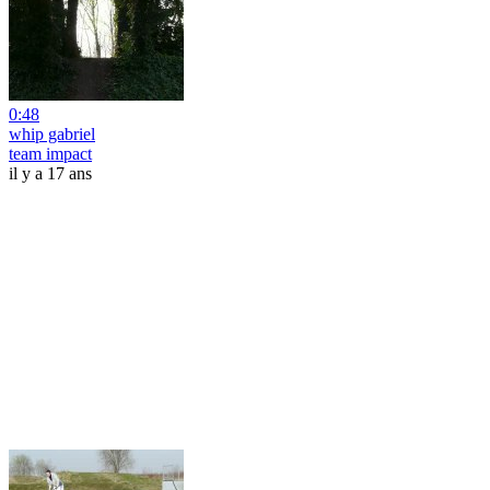
0:48
whip gabriel
team impact
il y a 17 ans