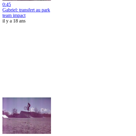
0:45
Gabriel: transfert au park
team impact
il y a 18 ans