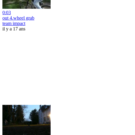
0:03
out 4.wheel grab
team impact
il y a 17 ans