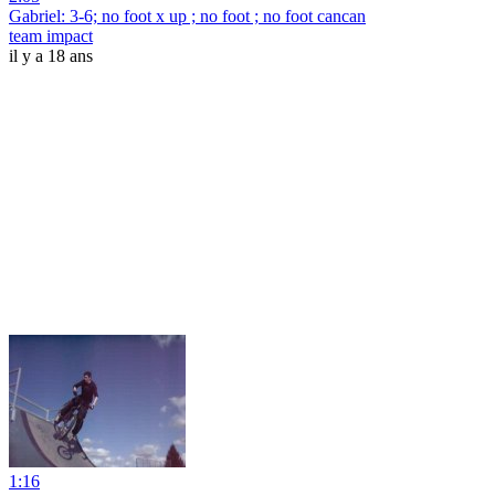
Gabriel: 3-6; no foot x up ; no foot ; no foot cancan
team impact
il y a 18 ans
1:16