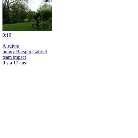
0:16
|
À suivre
bunny Barspin Gabriel
team impact
il y a 17 ans