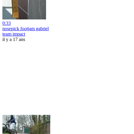
0:33
nosepick footjam gabriel
team impact
il y a 17 ans