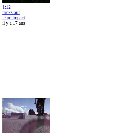
1:12
tricks out
team impact
il y a 17 ans