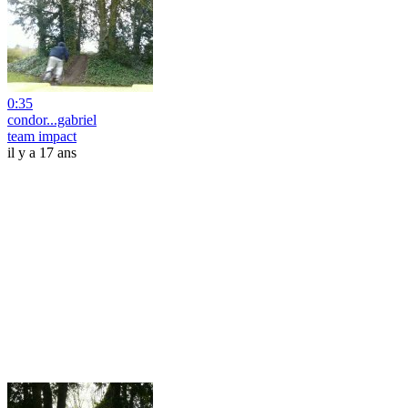
0:35
condor...gabriel
team impact
il y a 17 ans