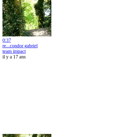
0:37
re...condor gabriel
team impact
il y a 17 ans