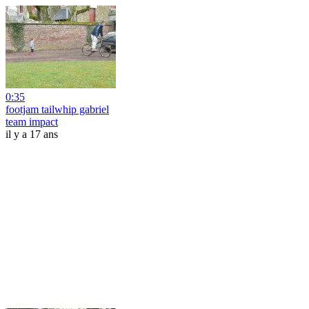
0:35
footjam tailwhip gabriel
team impact
il y a 17 ans