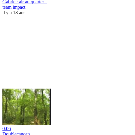
Gabriel: air au quarter...
team impact
il y a 18 ans
0:06
Doublecancan