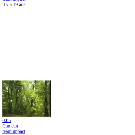
il y a 19 ans
0:05
Can can
team impact