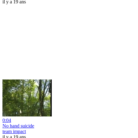
il y a 19 ans
0:04
No hand suicide
team impact
il y a 19 ans