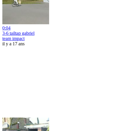
0:04
3-6 tailtap gabriel
team impact
il y a 17 ans