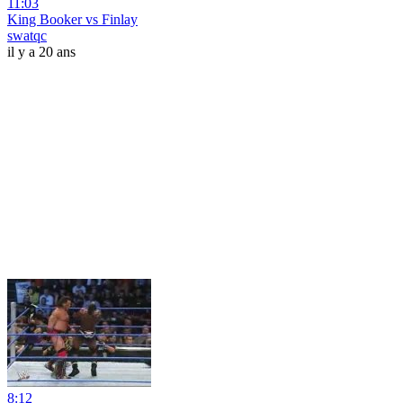
11:03
King Booker vs Finlay
swatqc
il y a 20 ans
8:12