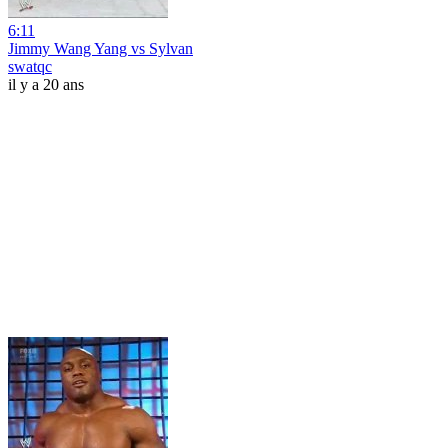
6:11
Jimmy Wang Yang vs Sylvan
swatqc
il y a 20 ans