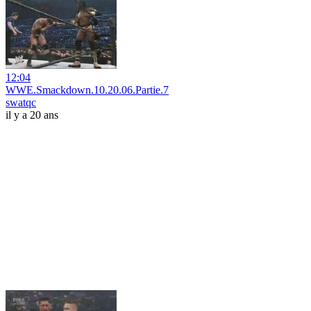
12:04
WWE.Smackdown.10.20.06.Partie.7
swatqc
il y a 20 ans