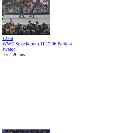
12:04
WWE.Smackdown.11.17.06 Partie 4
swatqc
il y a 20 ans