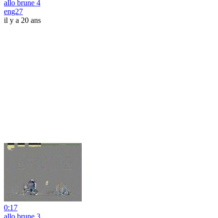
allo brune 4
eng27
il y a 20 ans
0:17
allo brune 3