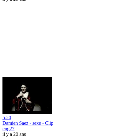
5:20
Damien Saez - sexe - Clip
eng27
il y a 20 ans