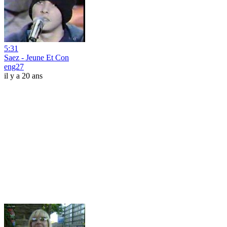
5:31
Saez - Jeune Et Con
eng27
il y a 20 ans