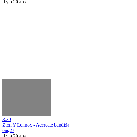
il y a 20 ans
3:30
Zion Y Lennox - Acercate bandida
eng27
il y a 20 ans