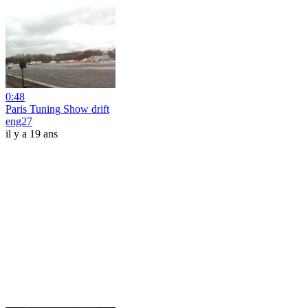
0:48
Paris Tuning Show drift
eng27
il y a 19 ans