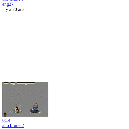
eng27
il y a 20 ans
0:14
allo brune 2