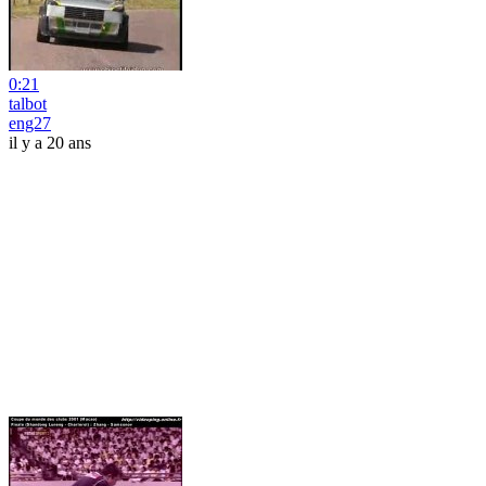
0:21
talbot
eng27
il y a 20 ans