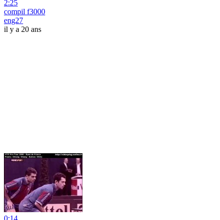
2:25
compil f3000
eng27
il y a 20 ans
0:14