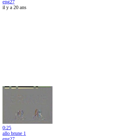
eng27
il y a 20 ans
0:25
allo brune 1
eng27