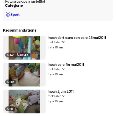
Futura galope à juste!!lol
Catégorie
🥇
Sport
Recommandations
Inoah dort dans son parc 28mai2011
meldiablo77
il y a 15 ans
0:52
|
À suivre
Inoah parc fin mai2011
meldiablo77
il y a 15 ans
0:49
Inoah 2juin 2011
meldiablo77
il y a 15 ans
0:41