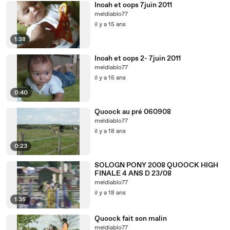
Inoah et oops 7juin 2011
meldiablo77
il y a 15 ans
1:38
Inoah et oops 2- 7juin 2011
meldiablo77
il y a 15 ans
0:40
Quoock au pré 060908
meldiablo77
il y a 18 ans
0:23
SOLOGN PONY 2008 QUOOCK HIGH
FINALE 4 ANS D 23/08
meldiablo77
il y a 18 ans
1:35
Quoock fait son malin
meldiablo77