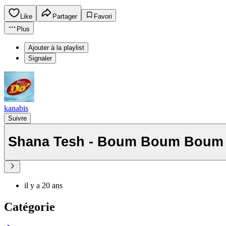
Like
Partager
Favori
Plus
Ajouter à la playlist
Signaler
kanabis
Suivre
Shana Tesh - Boum Boum Boum
il y a 20 ans
Catégorie