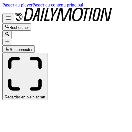
Passer au player
Passer au contenu principal
Rechercher
Se connecter
Regarder en plein écran