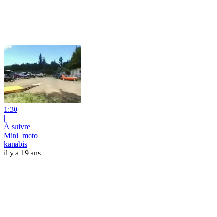
1:30
|
À suivre
Mini_moto
kanabis
il y a 19 ans