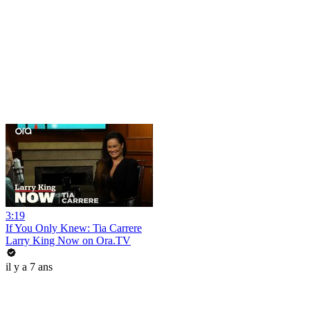
3:19
If You Only Knew: Tia Carrere
Larry King Now on Ora.TV
il y a 7 ans