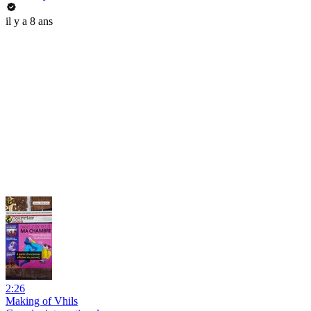
il y a 8 ans
2:26
Making of Vhils