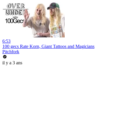
6:53
100 gecs Rate Korn, Giant Tattoos and Magicians
Pitchfork
il y a 3 ans