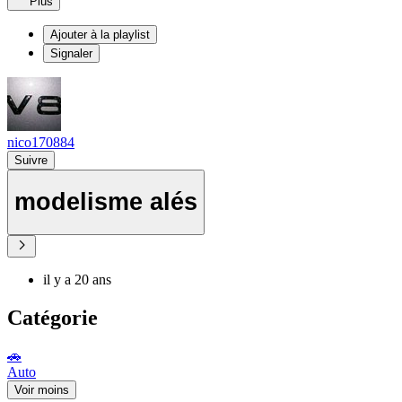
Plus
Ajouter à la playlist
Signaler
nico170884
Suivre
modelisme alés
il y a 20 ans
Catégorie
🚗
Auto
Voir moins