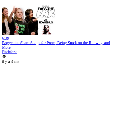
6:39
Boygenius Share Songs for Prom, Being Stuck on the Runway, and
More
Pitchfork
il y a 3 ans