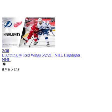
2:36
Lightning @ Red Wings 5/2/21 | NHL Highlights
NHL
il y a 5 ans