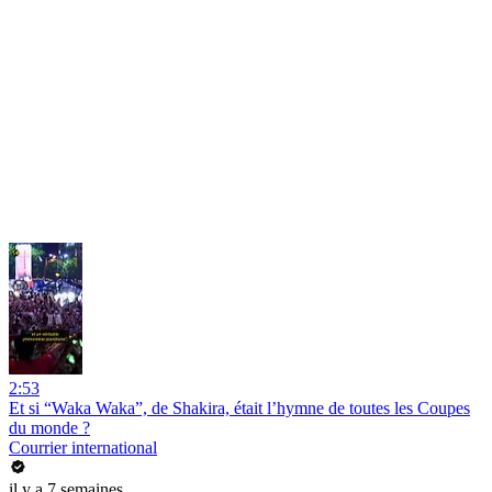
2:53
Et si “Waka Waka”, de Shakira, était l’hymne de toutes les Coupes
du monde ?
Courrier international
il y a 7 semaines