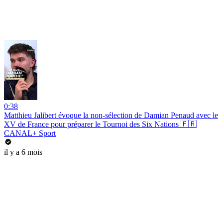
0:38
Matthieu Jalibert évoque la non-sélection de Damian Penaud avec le
XV de France pour préparer le Tournoi des Six Nations 🇫🇷
CANAL+ Sport
il y a 6 mois