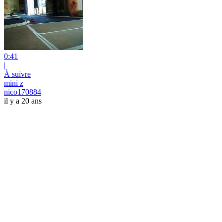
0:41
|
À suivre
mini z
nico170884
il y a 20 ans