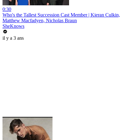
0:30
Who's the Tallest Succession Cast Member | Kieran Culkin,
Matthew Macfadyen, Nicholas Braun
SheKnows
il y a 3 ans