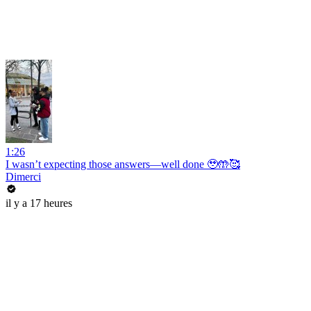
1:26
I wasn’t expecting those answers—well done 🥹🤲🥰
Dimerci
il y a 17 heures