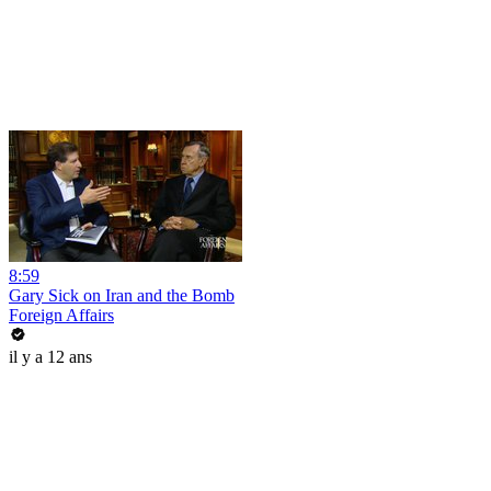
8:59
Gary Sick on Iran and the Bomb
Foreign Affairs
il y a 12 ans