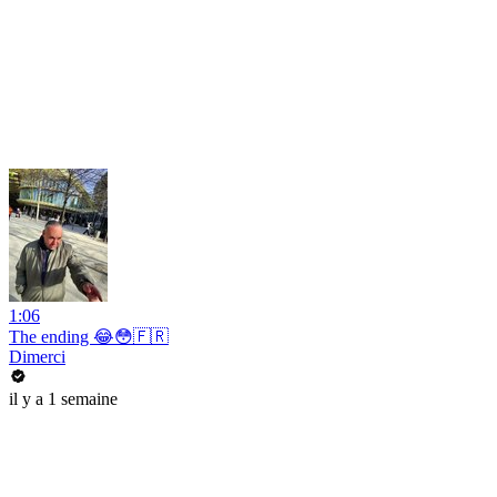
1:06
The ending 😂😳🇫🇷
Dimerci
il y a 1 semaine