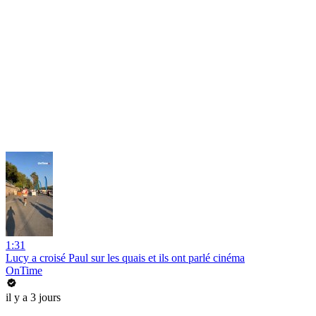
1:31
Lucy a croisé Paul sur les quais et ils ont parlé cinéma
OnTime
il y a 3 jours