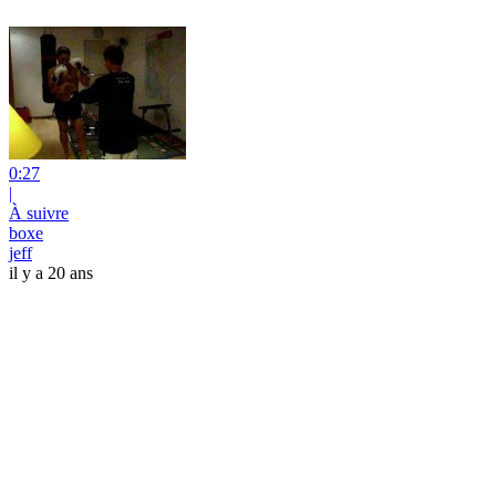
0:27
|
À suivre
boxe
jeff
il y a 20 ans