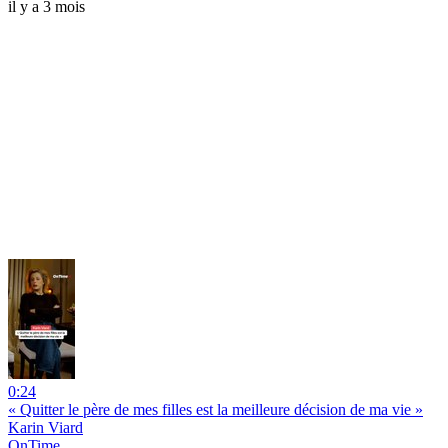
il y a 3 mois
0:24
« Quitter le père de mes filles est la meilleure décision de ma vie »
Karin Viard
OnTime