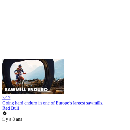
3:17
Going hard enduro in one of Europe’s largest sawmills.
Red Bull
il y a 8 ans