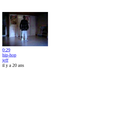
0:29
hip-hop
jeff
il y a 20 ans