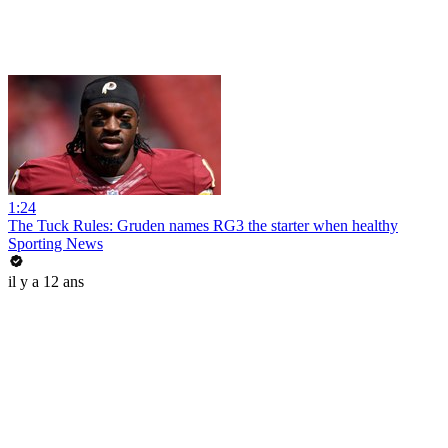
1:24
The Tuck Rules: Gruden names RG3 the starter when healthy
Sporting News
il y a 12 ans