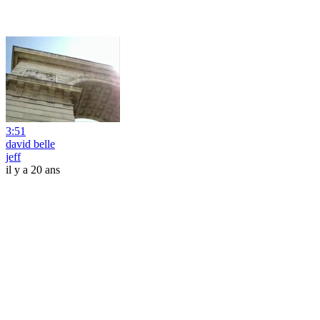
3:51
david belle
jeff
il y a 20 ans