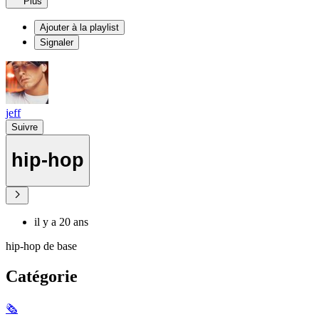
Plus
Ajouter à la playlist
Signaler
jeff
Suivre
hip-hop
il y a 20 ans
hip-hop de base
Catégorie
🗞