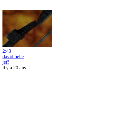
2:43
david belle
jeff
il y a 20 ans