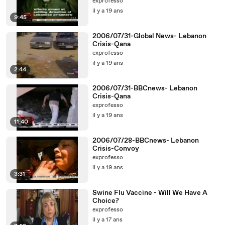
exprofesso
il y a 19 ans
9:45
2006/07/31-Global News- Lebanon
Crisis-Qana
exprofesso
il y a 19 ans
2:44
2006/07/31-BBCnews- Lebanon
Crisis-Qana
exprofesso
il y a 19 ans
11:40
2006/07/28-BBCnews- Lebanon
Crisis-Convoy
exprofesso
il y a 19 ans
3:31
Swine Flu Vaccine - Will We Have A
Choice?
exprofesso
il y a 17 ans