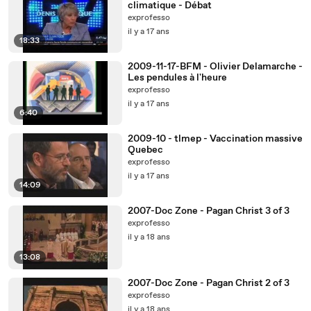
climatique - Débat
exprofesso
il y a 17 ans
18:33
2009-11-17-BFM - Olivier Delamarche -
Les pendules à l'heure
exprofesso
il y a 17 ans
6:40
2009-10 - tlmep - Vaccination massive
Quebec
exprofesso
il y a 17 ans
14:09
2007-Doc Zone - Pagan Christ 3 of 3
exprofesso
il y a 18 ans
13:08
2007-Doc Zone - Pagan Christ 2 of 3
exprofesso
il y a 18 ans