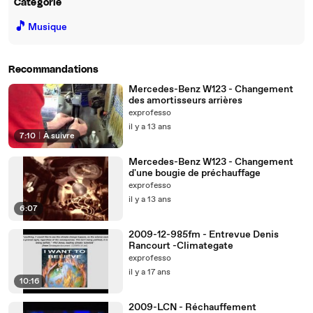
Catégorie
🎵
Musique
Recommandations
Mercedes-Benz W123 - Changement
des amortisseurs arrières
exprofesso
il y a 13 ans
7:10
|
À suivre
Mercedes-Benz W123 - Changement
d'une bougie de préchauffage
exprofesso
il y a 13 ans
6:07
2009-12-985fm - Entrevue Denis
Rancourt -Climategate
exprofesso
il y a 17 ans
10:16
2009-LCN - Réchauffement