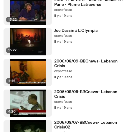
2007-11-18-SRC - Tout Le Monde En
Parle - Plume Latraverse
exprofesso
il y a 19 ans
15:22
Joe Dassin à L'Olympia
exprofesso
il y a 19 ans
15:27
2006/08/09-BBCnews- Lebanon
Crisis
exprofesso
il y a 19 ans
4:46
2006/08/08-BBCnews- Lebanon
Crisis
exprofesso
il y a 19 ans
4:20
2006/08/07-BBCnews- Lebanon
Crisis02