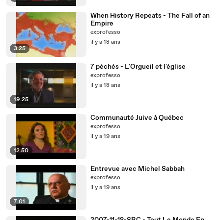
When History Repeats - The Fall of an
Empire
exprofesso
il y a 18 ans
3:25
7 péchés - L'Orgueil et l'église
exprofesso
il y a 18 ans
19:25
Communauté Juive à Québec
exprofesso
il y a 19 ans
12:50
Entrevue avec Michel Sabbah
exprofesso
il y a 19 ans
7:01