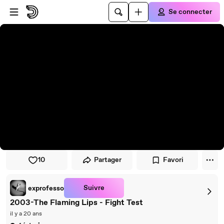
Passer au player
Passer au contenu principal
Se connecter
10
Partager
Favori
Suivre
exprofesso
2003-The Flaming Lips - Fight Test
il y a 20 ans