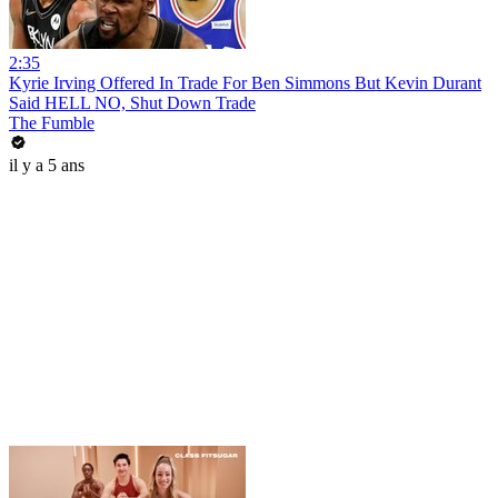
2:35
Kyrie Irving Offered In Trade For Ben Simmons But Kevin Durant
Said HELL NO, Shut Down Trade
The Fumble
il y a 5 ans