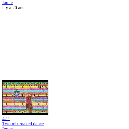
Iquite
il y a 20 ans
4:11
Two mix :naked dance
Iquite