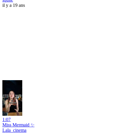
il y a 19 ans
1:07
Miss Mermaid ✨
Lala_cinema