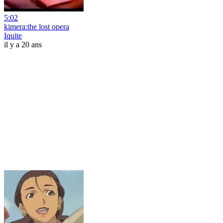
5:02
kimera:the lost opera
Iquite
il y a 20 ans