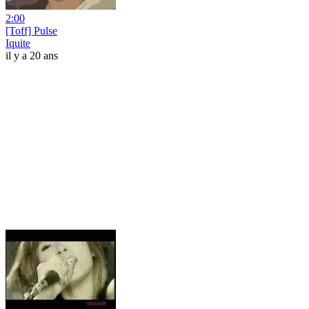
2:00
[Toff] Pulse
Iquite
il y a 20 ans