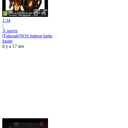
1:34
|
À suivre
[Fakesub]SOS batteur battu
Iquite
il y a 17 ans