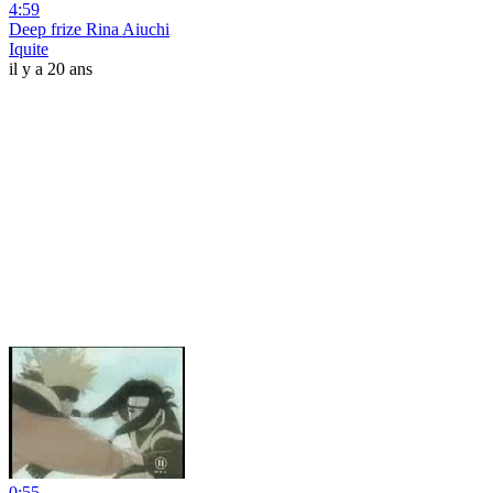
4:59
Deep frize Rina Aiuchi
Iquite
il y a 20 ans
0:55