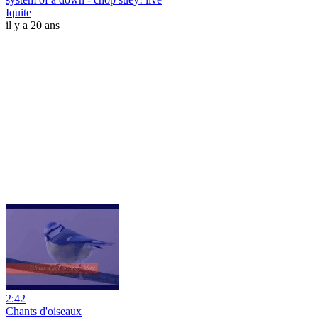
Iquite
il y a 20 ans
2:42
Chants d'oiseaux