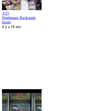
3:15
Nightmare Backstage
Iquite
il y a 18 ans