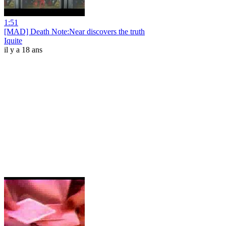
1:51
[MAD] Death Note:Near discovers the truth
Iquite
il y a 18 ans