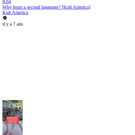
8:04
Why learn a second language? [Kult America]
Kult America
il y a 7 ans