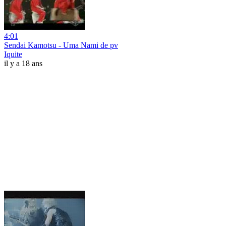
4:01
Sendai Kamotsu - Uma Nami de pv
Iquite
il y a 18 ans