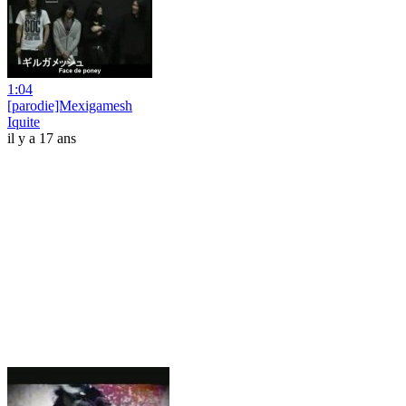
1:04
[parodie]Mexigamesh
Iquite
il y a 17 ans