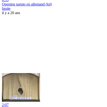
Opening naruto en allemand (lol)
Iquite
il y a 20 ans
2:07