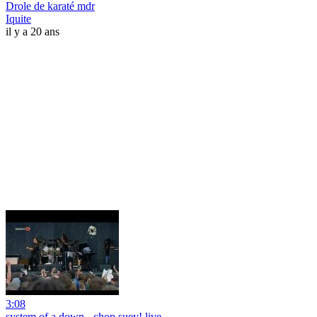
Drole de karaté mdr
Iquite
il y a 20 ans
3:08
system of a down - chop suey! live