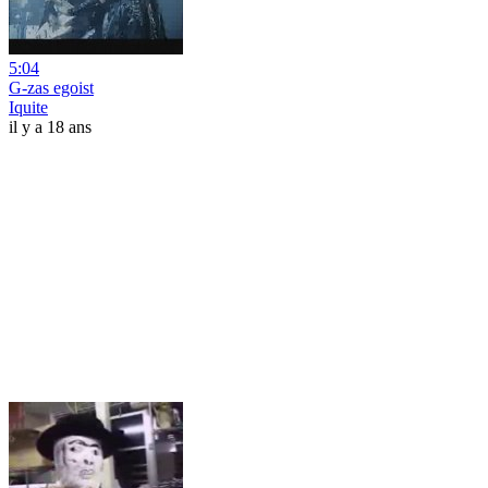
5:04
G-zas egoist
Iquite
il y a 18 ans