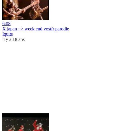
6:08
X japan => week end vostfr parodie
Iquite
il y a 18 ans