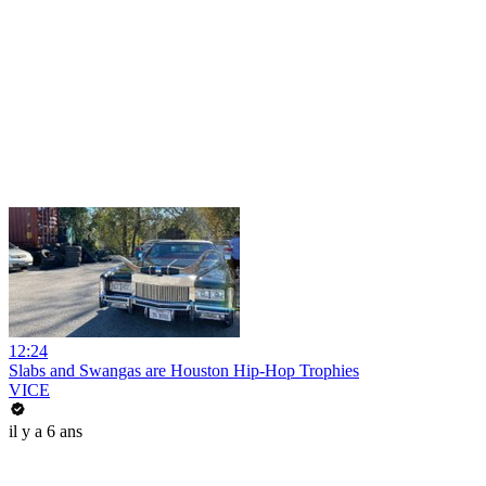
12:24
Slabs and Swangas are Houston Hip-Hop Trophies
VICE
il y a 6 ans