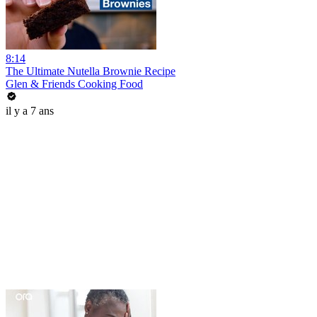
8:14
The Ultimate Nutella Brownie Recipe
Glen & Friends Cooking Food
il y a 7 ans