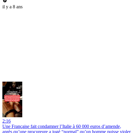
il y a 8 ans
2:16
Une Française fait condamner l’Italie à 60 000 euros d’amende,
après qu’une procureure a jugé “normal” qu’un homme puisse violer