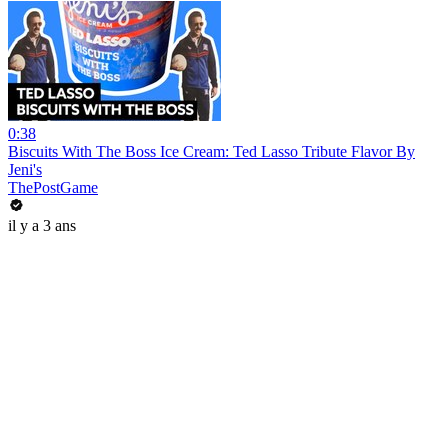
0:38
Biscuits With The Boss Ice Cream: Ted Lasso Tribute Flavor By
Jeni's
ThePostGame
il y a 3 ans