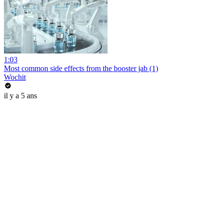
1:03
Most common side effects from the booster jab (1)
Wochit
il y a 5 ans