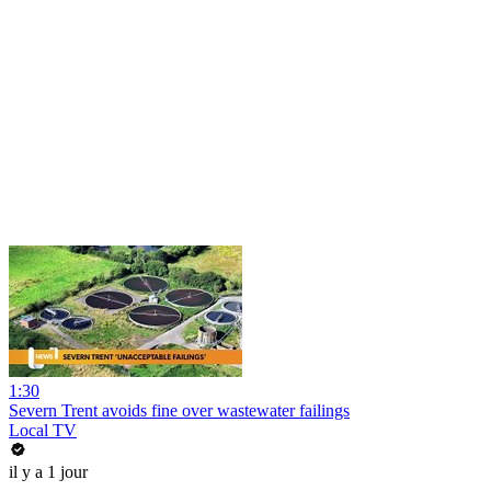
1:30
Severn Trent avoids fine over wastewater failings
Local TV
il y a 1 jour