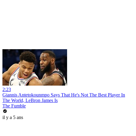
2:23
Giannis Antetokounmpo Says That He's Not The Best Player In
The World, LeBron James Is
The Fumble
il y a 5 ans