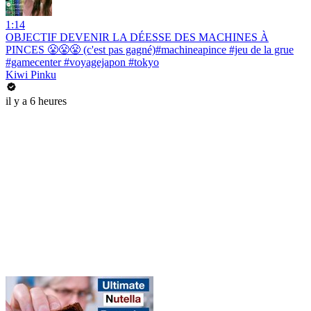
1:14
OBJECTIF DEVENIR LA DÉESSE DES MACHINES À
PINCES 😤😤😤 (c'est pas gagné)#machineapince #jeu de la grue
#gamecenter #voyagejapon #tokyo
Kiwi Pinku
il y a 6 heures