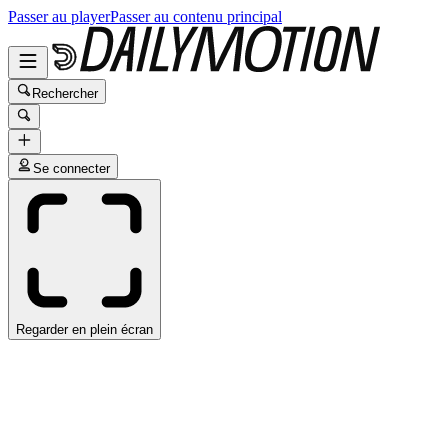
Passer au player
Passer au contenu principal
Rechercher
Se connecter
Regarder en plein écran