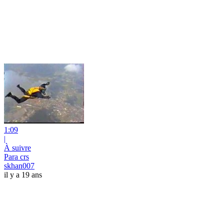
1:09
|
À suivre
Para crs
skhan007
il y a 19 ans