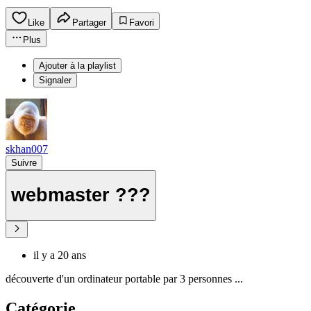
Like
Partager
Favori
Plus
Ajouter à la playlist
Signaler
skhan007
Suivre
webmaster ???
il y a 20 ans
découverte d'un ordinateur portable par 3 personnes ...
Catégorie