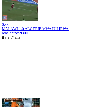
0:33
MALAWI 1-0 ALGERIE MWAFULIRWA
ronaldhino59300
il y a 17 ans