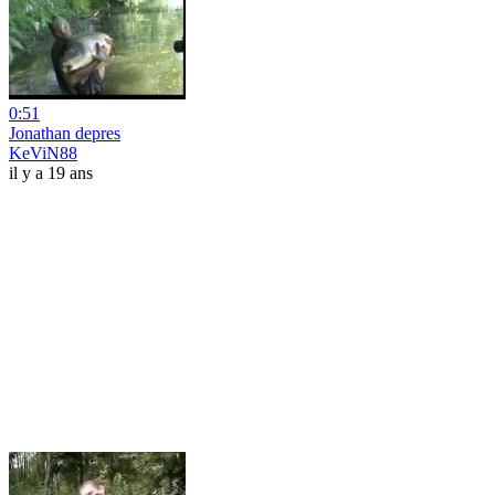
0:51
Jonathan depres
KeViN88
il y a 19 ans