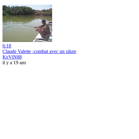
6:18
Claude Valette -combat avec un silure
KeViN88
il y a 19 ans