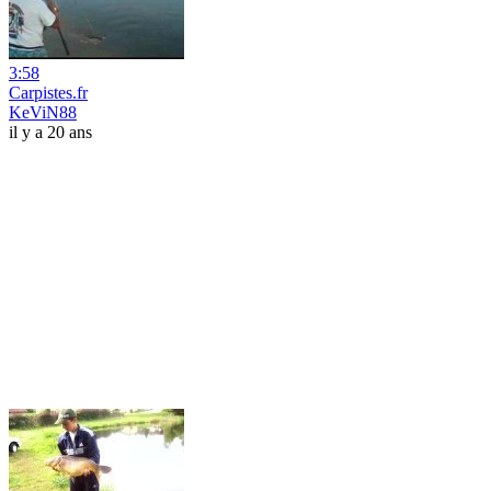
3:58
Carpistes.fr
KeViN88
il y a 20 ans