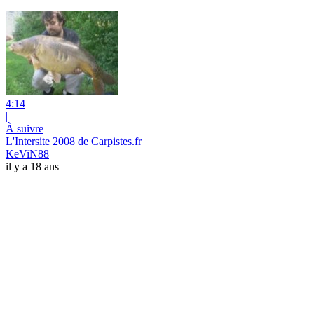
4:14
|
À suivre
L'Intersite 2008 de Carpistes.fr
KeViN88
il y a 18 ans