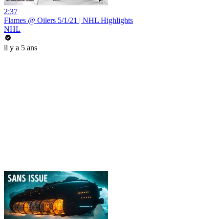
2:37
Flames @ Oilers 5/1/21 | NHL Highlights
NHL
il y a 5 ans