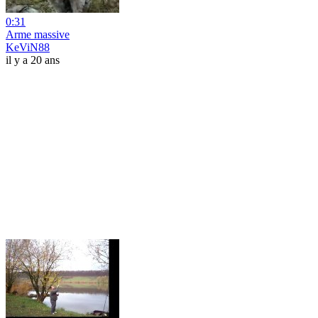
0:31
Arme massive
KeViN88
il y a 20 ans