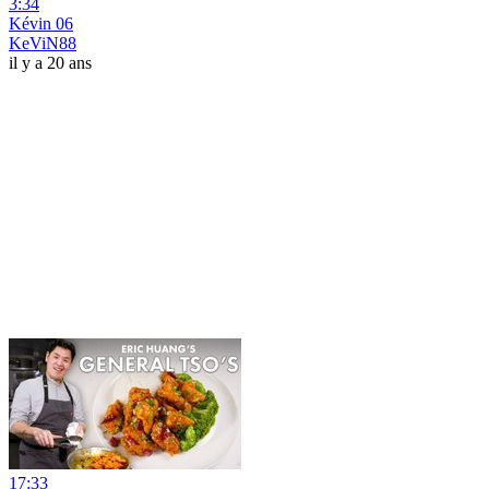
3:34
Kévin 06
KeViN88
il y a 20 ans
17:33