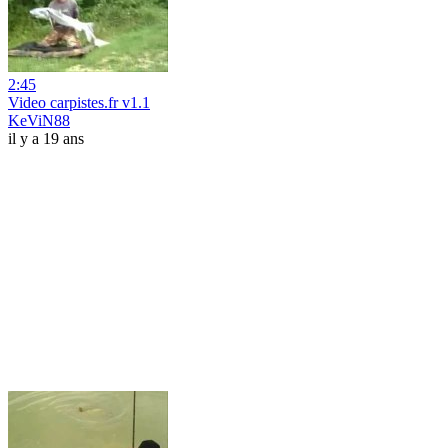
2:45
Video carpistes.fr v1.1
KeViN88
il y a 19 ans