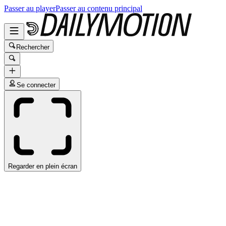
Passer au player
Passer au contenu principal
Rechercher
Se connecter
Regarder en plein écran