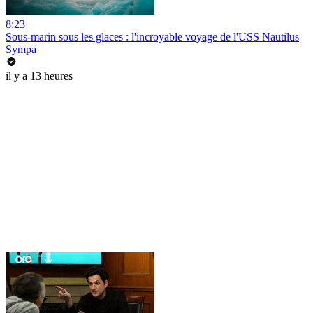
8:23
Sous-marin sous les glaces : l'incroyable voyage de l'USS Nautilus
Sympa
il y a 13 heures