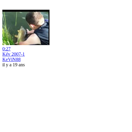
0:27
Kév 2007-1
KeViN88
il y a 19 ans