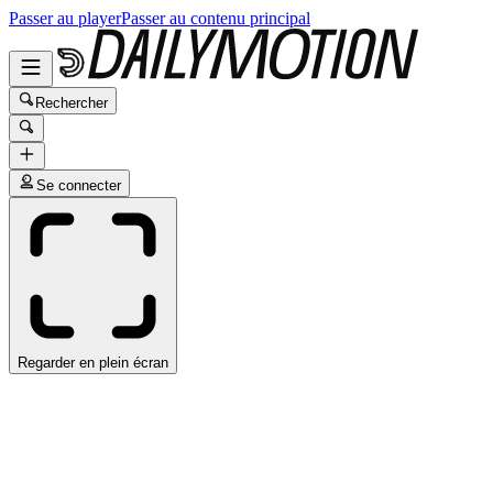
Passer au player
Passer au contenu principal
Rechercher
Se connecter
Regarder en plein écran