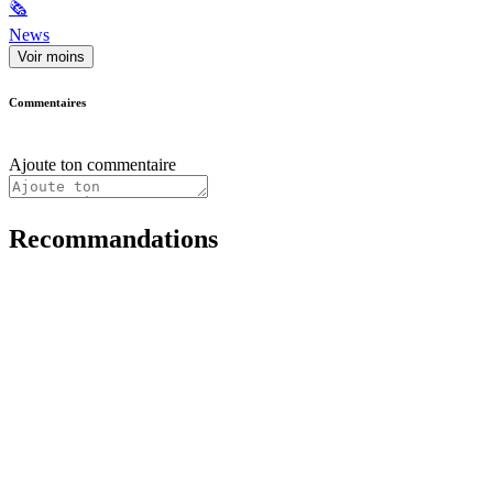
🗞
News
Voir moins
Commentaires
Ajoute ton commentaire
Recommandations