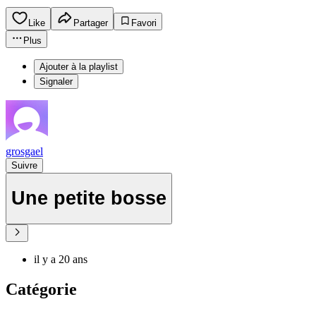
Like
Partager
Favori
Plus
Ajouter à la playlist
Signaler
grosgael
Suivre
Une petite bosse
il y a 20 ans
Catégorie