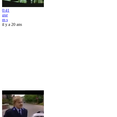
0:41
axe
m s
il y a 20 ans