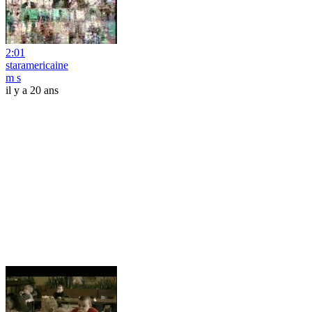
2:01
staramericaine
m s
il y a 20 ans