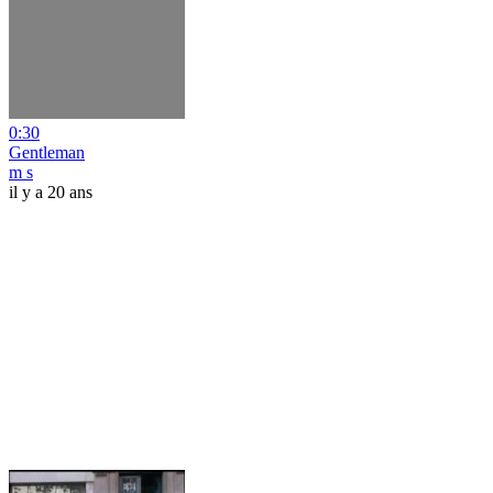
0:30
Gentleman
m s
il y a 20 ans