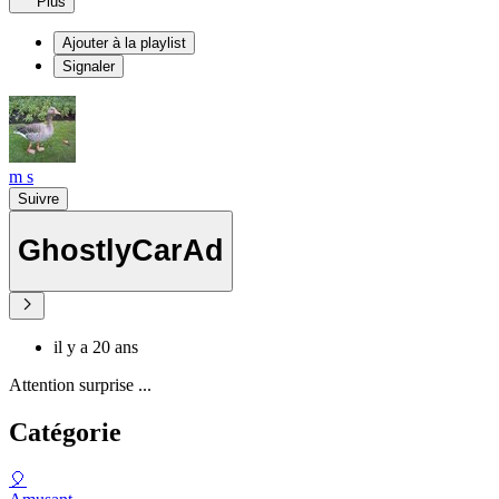
Plus
Ajouter à la playlist
Signaler
m s
Suivre
GhostlyCarAd
il y a 20 ans
Attention surprise ...
Catégorie
🎈