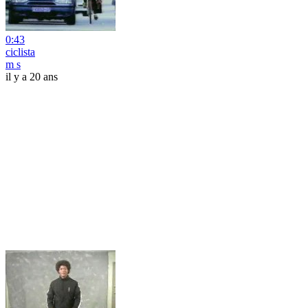
0:43
ciclista
m s
il y a 20 ans