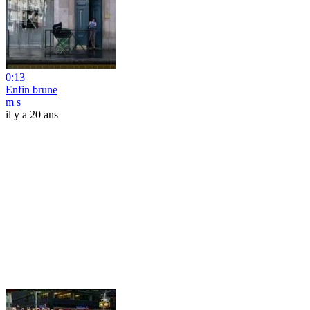
0:13
Enfin brune
m s
il y a 20 ans