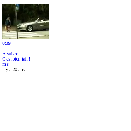
0:39
|
À suivre
C'est bien fait !
m s
il y a 20 ans