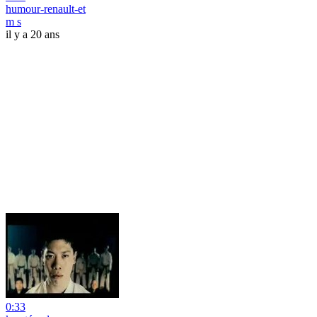
humour-renault-et
m s
il y a 20 ans
0:33