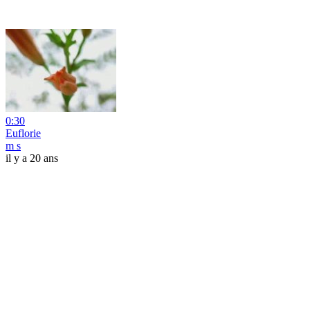
0:30
Euflorie
m s
il y a 20 ans