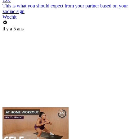
1:07
This is what you should expect from your partner based on your
zodiac sign
Wochit
il y a 5 ans