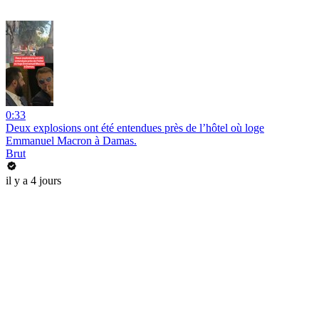
0:33
Deux explosions ont été entendues près de l’hôtel où loge
Emmanuel Macron à Damas.
Brut
il y a 4 jours