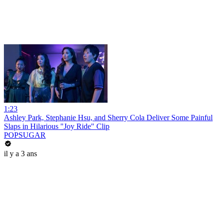
1:23
Ashley Park, Stephanie Hsu, and Sherry Cola Deliver Some Painful
Slaps in Hilarious "Joy Ride" Clip
POPSUGAR
il y a 3 ans