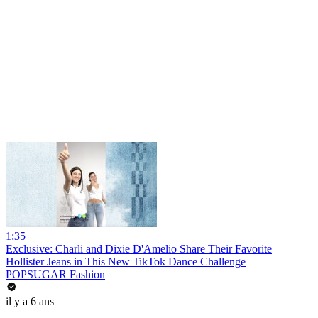
1:35
Exclusive: Charli and Dixie D'Amelio Share Their Favorite
Hollister Jeans in This New TikTok Dance Challenge
POPSUGAR Fashion
il y a 6 ans