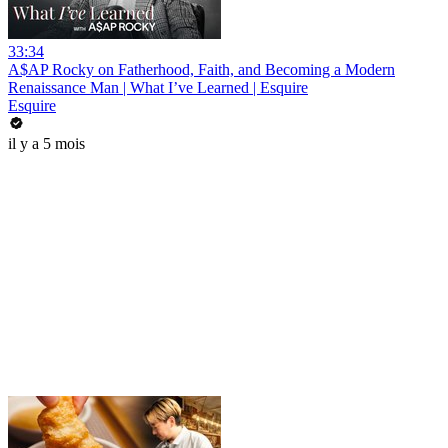
33:34
A$AP Rocky on Fatherhood, Faith, and Becoming a Modern
Renaissance Man | What I’ve Learned | Esquire
Esquire
il y a 5 mois