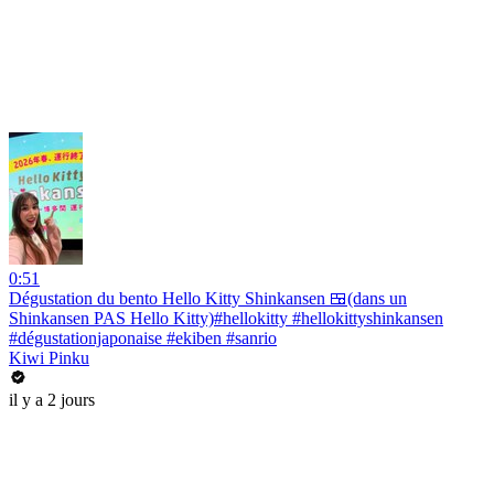
0:51
Dégustation du bento Hello Kitty Shinkansen 🍱(dans un
Shinkansen PAS Hello Kitty)#hellokitty #hellokittyshinkansen
#dégustationjaponaise #ekiben #sanrio
Kiwi Pinku
il y a 2 jours