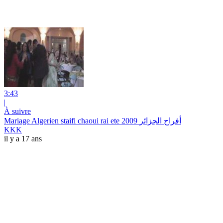
3:43
|
À suivre
Mariage Algerien staifi chaoui rai ete 2009 أفراح الجزائر
KKK
il y a 17 ans