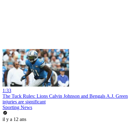
1:33
The Tuck Rules: Lions Calvin Johnson and Bengals A.J. Green
injuries are significant
Sporting News
il y a 12 ans