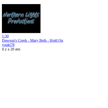
1:30
Dawson's Creek - Mary Beth - Hold On
youki78
il y a 20 ans