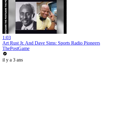
1:03
Art Rust Jr. And Dave Sims: Sports Radio Pioneers
ThePostGame
il y a 3 ans