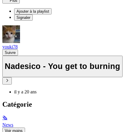
Plus
Ajouter à la playlist
Signaler
youki78
Suivre
Nadesico - You get to burning
il y a 20 ans
Catégorie
🗞
News
Voir moins