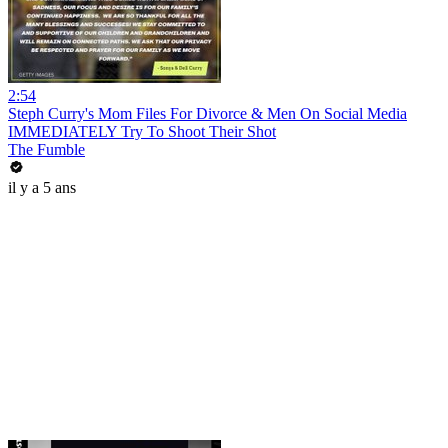
2:54
Steph Curry's Mom Files For Divorce & Men On Social Media
IMMEDIATELY Try To Shoot Their Shot
The Fumble
il y a 5 ans