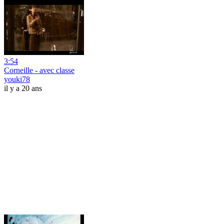
3:54
Corneille - avec classe
youki78
il y a 20 ans