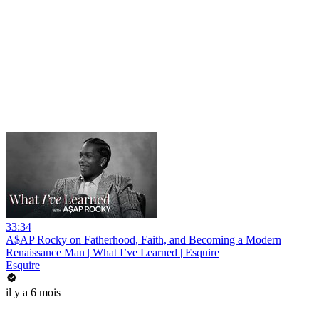
33:34
A$AP Rocky on Fatherhood, Faith, and Becoming a Modern
Renaissance Man | What I’ve Learned | Esquire
Esquire
il y a 6 mois