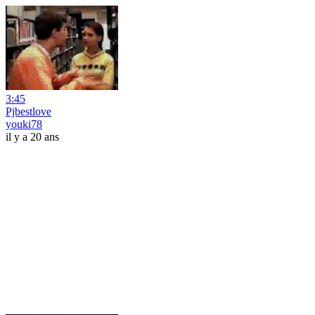
3:45
Pjbestlove
youki78
il y a 20 ans