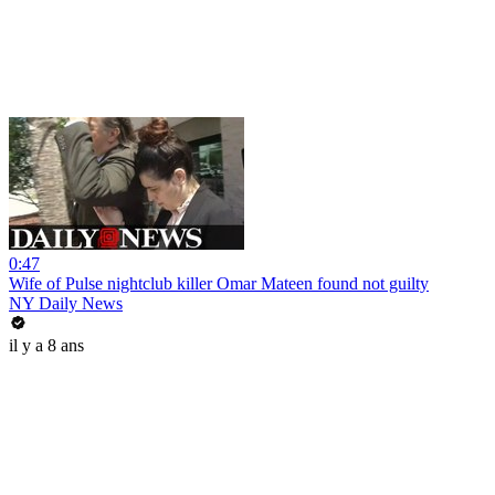
0:47
Wife of Pulse nightclub killer Omar Mateen found not guilty
NY Daily News
il y a 8 ans