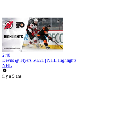
2:40
Devils @ Flyers 5/1/21 | NHL Highlights
NHL
il y a 5 ans