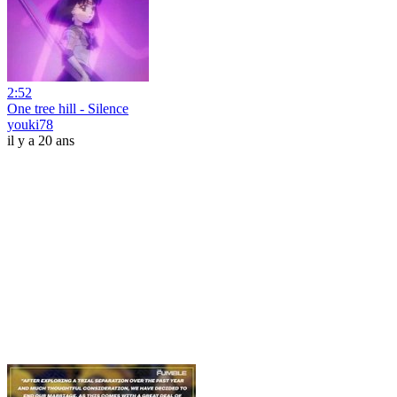
2:52
One tree hill - Silence
youki78
il y a 20 ans