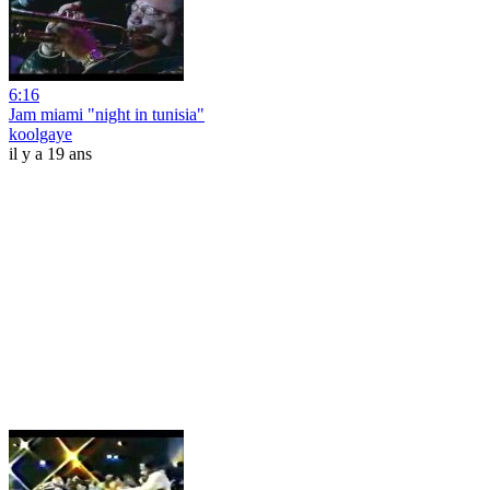
6:16
Jam miami "night in tunisia"
koolgaye
il y a 19 ans