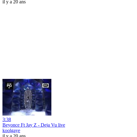
il y a 20 ans
3:38
Beyonce Ft Jay Z - Deja Vu live
koolgaye
il y a 20 ans