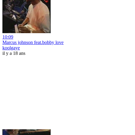
10:09
Marcus johnson feat.bobby love
koolgaye
il y a 18 ans