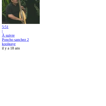
5:51
|
À suivre
Poncho sanchez 2
koolgaye
il y a 18 ans