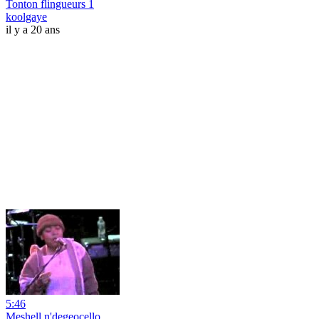
Tonton flingueurs 1
koolgaye
il y a 20 ans
5:46
Meshell n'degeocello