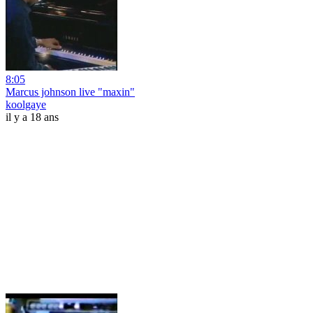
8:05
Marcus johnson live "maxin"
koolgaye
il y a 18 ans