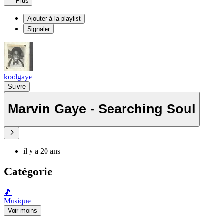
Plus
Ajouter à la playlist
Signaler
koolgaye
Suivre
Marvin Gaye - Searching Soul
il y a 20 ans
Catégorie
🎵
Musique
Voir moins