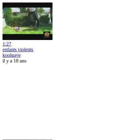
1:27
enfants violents
koolgaye
il y a 18 ans