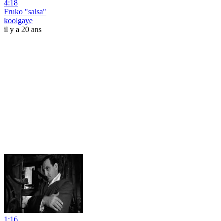
4:18
Fruko "salsa"
koolgaye
il y a 20 ans
1:16