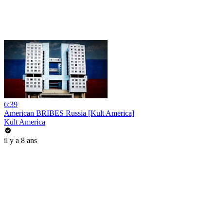
6:39
American BRIBES Russia [Kult America]
Kult America
il y a 8 ans