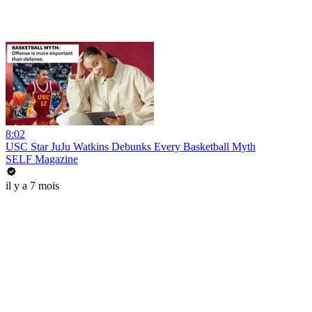
8:02
USC Star JuJu Watkins Debunks Every Basketball Myth
SELF Magazine
il y a 7 mois