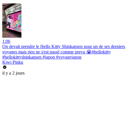
1:06
On devait prendre le Hello Kitty Shinkansen pour un de ses derniers
voyages mais rien ne s'est passé comme prevu 😭#hellokitty
#hellokittyshinkansen #japon #voyagejapon
Kiwi Pinku
il y a 2 jours