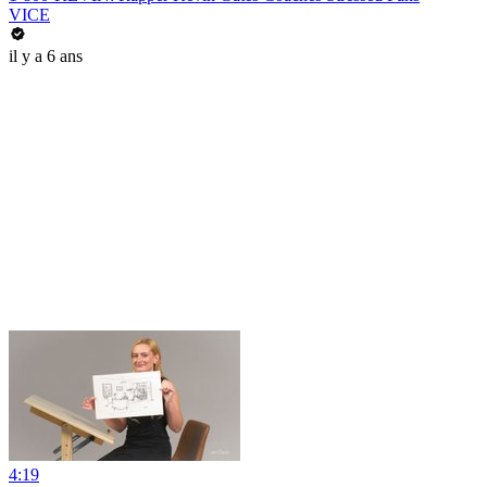
VICE
il y a 6 ans
4:19