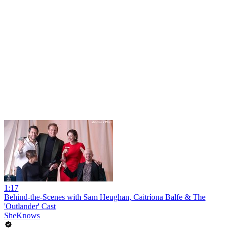
1:17
Behind-the-Scenes with Sam Heughan, Caitríona Balfe & The
'Outlander' Cast
SheKnows