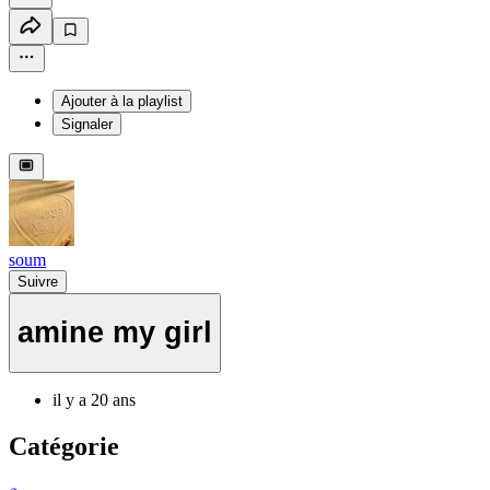
Ajouter à la playlist
Signaler
soum
Suivre
amine my girl
il y a 20 ans
Catégorie