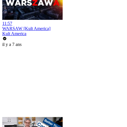
11:57
WARSAW [Kult America]
Kult America
il y a 7 ans