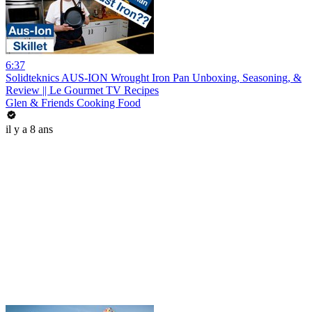
6:37
Solidteknics AUS-ION Wrought Iron Pan Unboxing, Seasoning, &
Review || Le Gourmet TV Recipes
Glen & Friends Cooking Food
il y a 8 ans