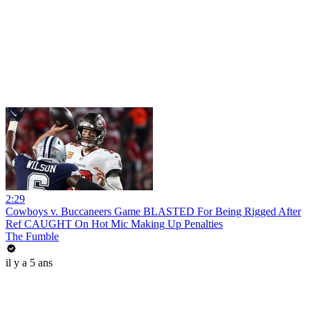
2:29
Cowboys v. Buccaneers Game BLASTED For Being Rigged After
Ref CAUGHT On Hot Mic Making Up Penalties
The Fumble
il y a 5 ans