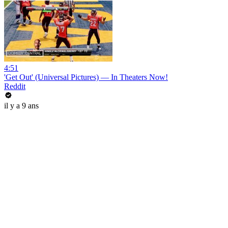
4:51
'Get Out' (Universal Pictures) — In Theaters Now!
Reddit
il y a 9 ans