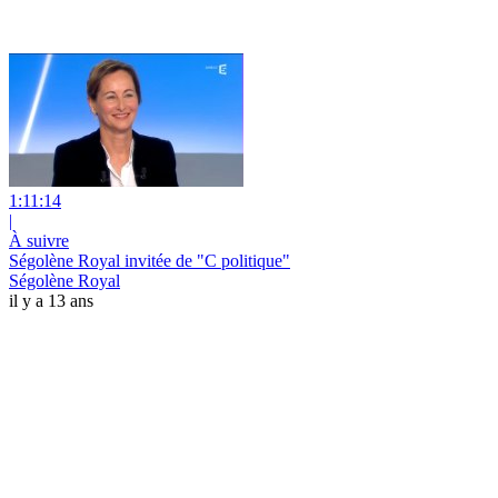
1:11:14
|
À suivre
Ségolène Royal invitée de "C politique"
Ségolène Royal
il y a 13 ans