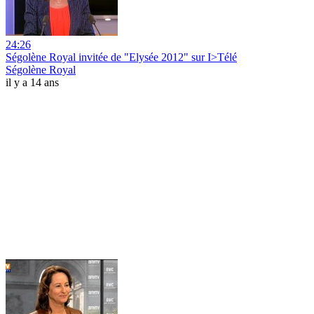
24:26
Ségolène Royal invitée de "Elysée 2012" sur I>Télé
Ségolène Royal
il y a 14 ans