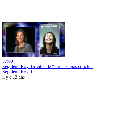
57:00
Ségolène Royal invitée de "On n'est pas couché"
Ségolène Royal
il y a 13 ans