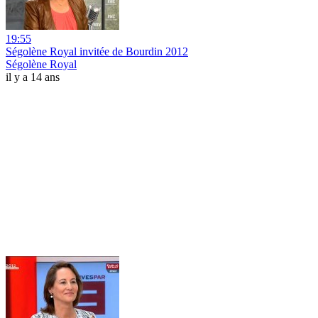
19:55
Ségolène Royal invitée de Bourdin 2012
Ségolène Royal
il y a 14 ans