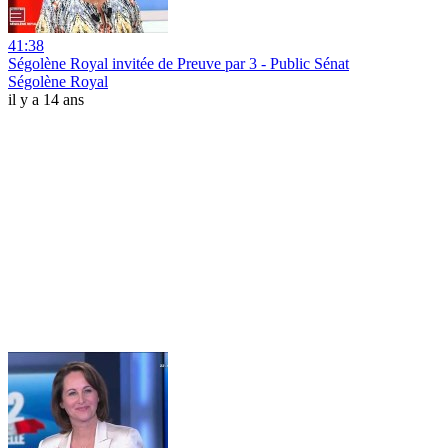
41:38
Ségolène Royal invitée de Preuve par 3 - Public Sénat
Ségolène Royal
il y a 14 ans