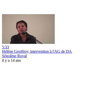
5:33
Hélène Geoffroy, intervention à l'AG de DA
Ségolène Royal
il y a 14 ans