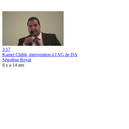
3:17
Kamel Chibli, intervention à l'AG de DA
Ségolène Royal
il y a 14 ans