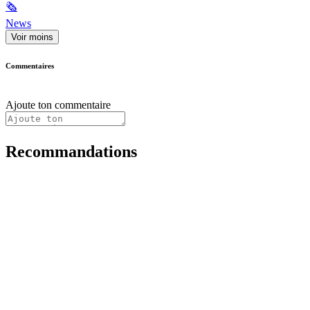
🗞
News
Voir moins
Commentaires
Ajoute ton commentaire
Recommandations