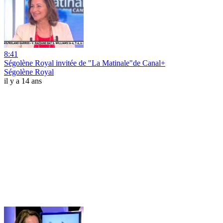
8:41
Ségolène Royal invitée de "La Matinale"de Canal+
Ségolène Royal
il y a 14 ans