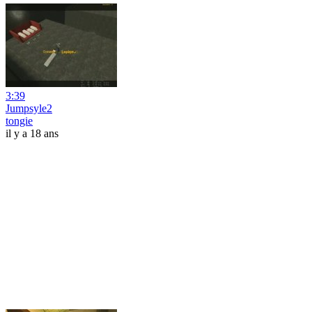
3:39
Jumpsyle2
tongie
il y a 18 ans