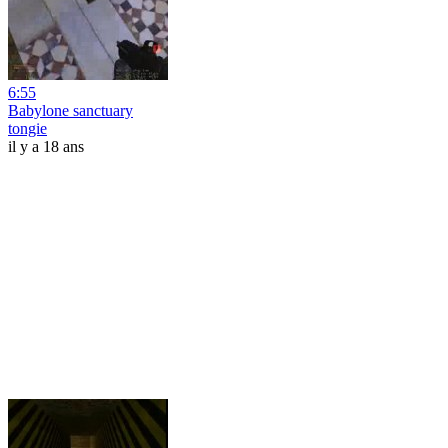
6:55
Babylone sanctuary
tongie
il y a 18 ans