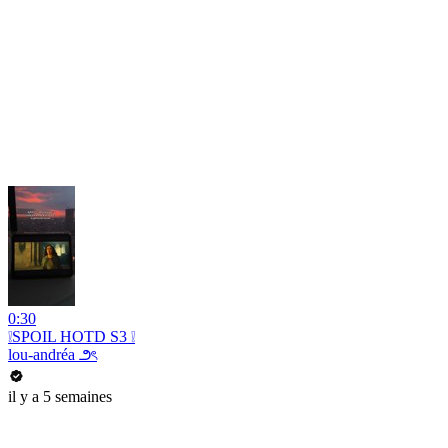
0:30
❕SPOIL HOTD S3 ❕
lou-andréa ౨ৎ
il y a 5 semaines