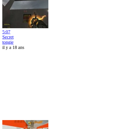
5:07
Secret
tongie
il y a 18 ans