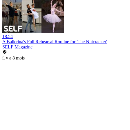
18:54
A Ballerina's Full Rehearsal Routine for 'The Nutcracker'
SELF Magazine
il y a 8 mois