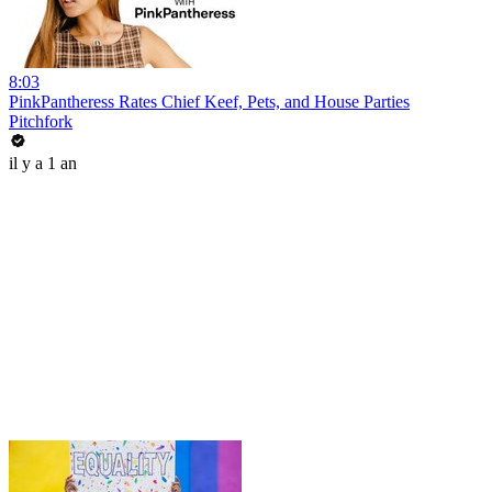
8:03
PinkPantheress Rates Chief Keef, Pets, and House Parties
Pitchfork
il y a 1 an