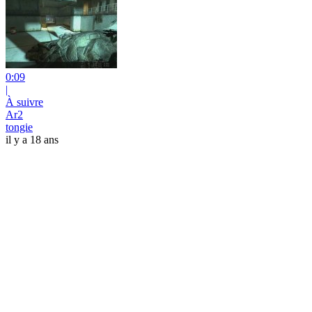
0:09
|
À suivre
Ar2
tongie
il y a 18 ans