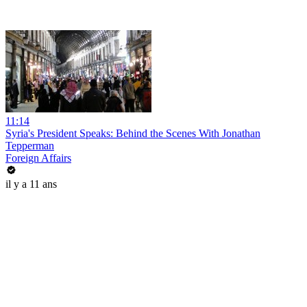
11:14
Syria's President Speaks: Behind the Scenes With Jonathan
Tepperman
Foreign Affairs
il y a 11 ans