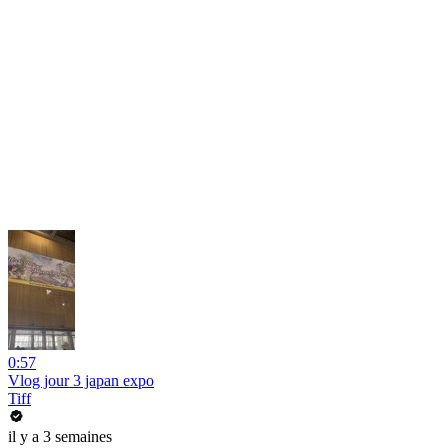
0:57
Vlog jour 3 japan expo
Tiff
il y a 3 semaines