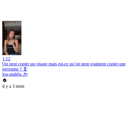
1:12
On peut copier un visage mais est-ce qu’on peut vraiment copier une
personne ? 🧬
lou-andréa ౨ৎ
il y a 3 mois