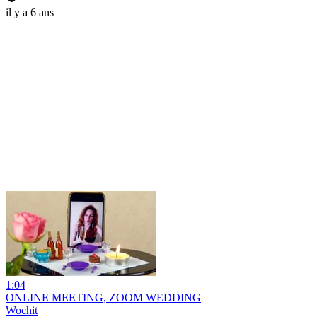
il y a 6 ans
1:04
ONLINE MEETING, ZOOM WEDDING
Wochit