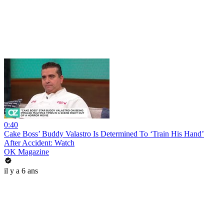
0:40
Cake Boss’ Buddy Valastro Is Determined To ‘Train His Hand’
After Accident: Watch
OK Magazine
il y a 6 ans