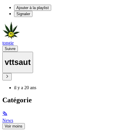
Ajouter à la playlist
Signaler
tongie
Suivre
vttsaut
il y a 20 ans
Catégorie
🗞
News
Voir moins