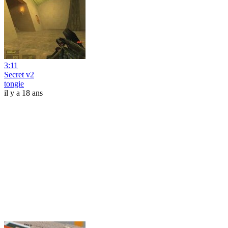
3:11
Secret v2
tongie
il y a 18 ans