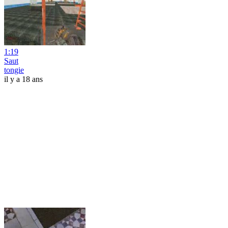
1:19
Saut
tongie
il y a 18 ans