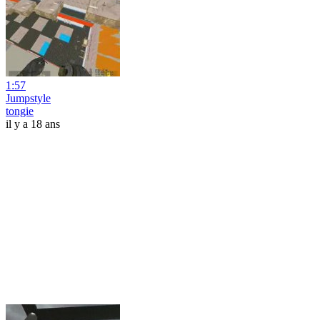
1:57
Jumpstyle
tongie
il y a 18 ans