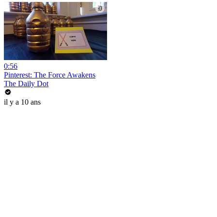
0:56
Pinterest: The Force Awakens
The Daily Dot
il y a 10 ans