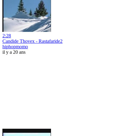
2:28
Candide Thovex - Rastafaride2
hiphopmomo
il y a 20 ans