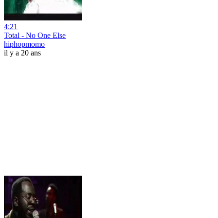
4:21
Total - No One Else
hiphopmomo
il y a 20 ans