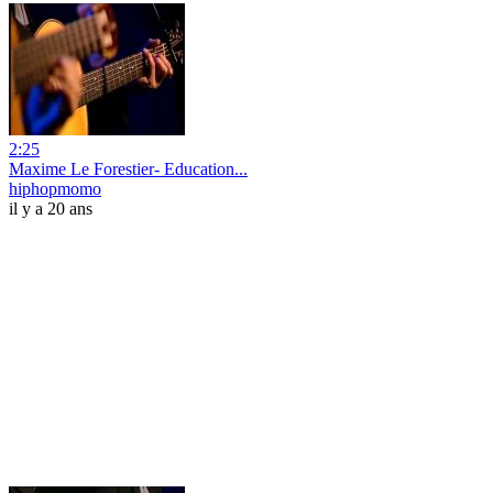
2:25
Maxime Le Forestier- Education...
hiphopmomo
il y a 20 ans