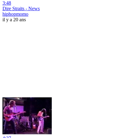
3:48
Dire Straits - News
hiphopmomo
il y a 20 ans