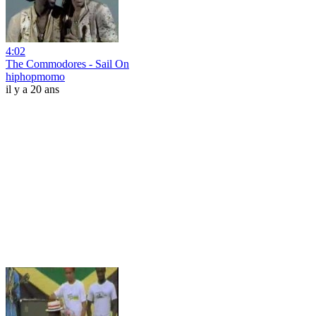
4:02
The Commodores - Sail On
hiphopmomo
il y a 20 ans