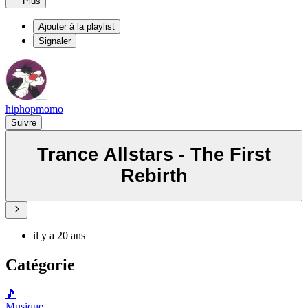
Plus
Ajouter à la playlist
Signaler
hiphopmomo
Suivre
Trance Allstars - The First
Rebirth
il y a 20 ans
Catégorie
🎵
Musique