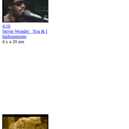
4:16
Stevie Wonder _You & I
hiphopmomo
il y a 20 ans