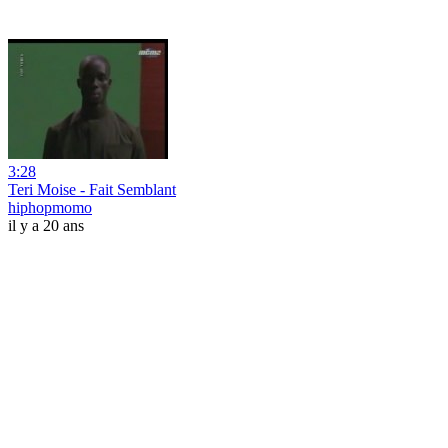
3:28
Teri Moise - Fait Semblant
hiphopmomo
il y a 20 ans