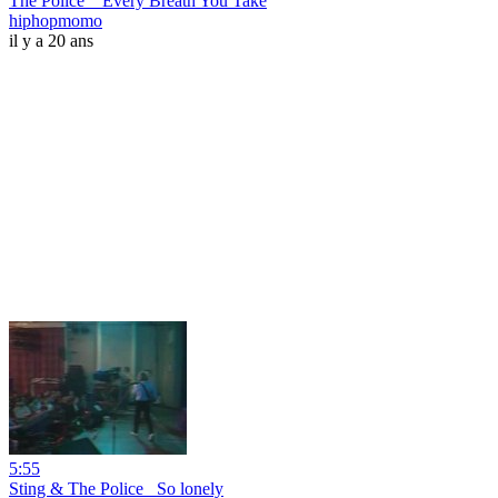
The Police _ Every Breath You Take
hiphopmomo
il y a 20 ans
5:55
Sting & The Police _So lonely