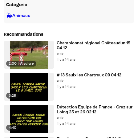
Catégorie
🐳
Animaux
Recommandations
Championnat régional Châteaudun 15
04 12
anjy
il y a 14 ans
2:00
|
À suivre
# 13 Saulx les Chartreux 08 04 12
anjy
il y a 14 ans
3:28
Détection Equipe de France - Grez sur
Loing 25 et 26 02 12
anjy
il y a 14 ans
4:40