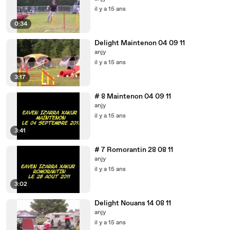
il y a 15 ans
0:34
Delight Maintenon 04 09 11
anjy
il y a 15 ans
3:17
# 8 Maintenon 04 09 11
anjy
il y a 15 ans
3:41
# 7 Romorantin 28 08 11
anjy
il y a 15 ans
3:02
Delight Nouans 14 08 11
anjy
il y a 15 ans