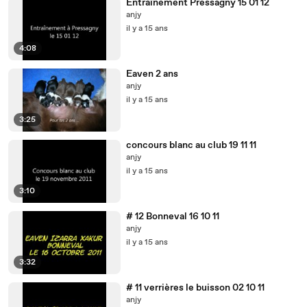
Entraînement Pressagny 15 01 12
anjy
il y a 15 ans
4:08
Eaven 2 ans
anjy
il y a 15 ans
3:25
concours blanc au club 19 11 11
anjy
il y a 15 ans
3:10
# 12 Bonneval 16 10 11
anjy
il y a 15 ans
3:32
# 11 verrières le buisson 02 10 11
anjy