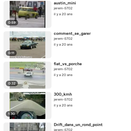
austin_mini
jerem-5702
il y a 20 ans
0:59
comment_se_garer
jerem-5702
il y a 20 ans
0:11
fiat_vs_porche
jerem-5702
il y a 20 ans
0:32
300_kmh
jerem-5702
il y a 20 ans
1:30
Drift_dans_un_rond_point
jerem-5702