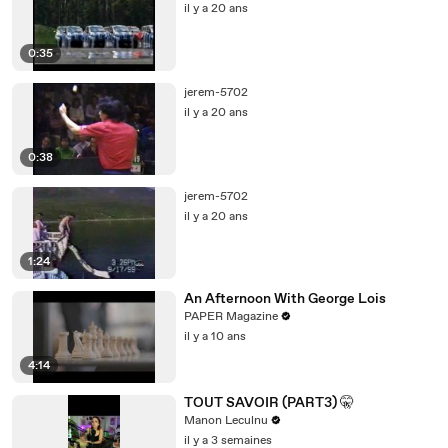
il y a 20 ans
0:35
jerem-5702
il y a 20 ans
0:38
jerem-5702
il y a 20 ans
1:24
An Afternoon With George Lois
PAPER Magazine
il y a 10 ans
4:14
TOUT SAVOIR (PART3) 🤫
Manon Leculnu
il y a 3 semaines