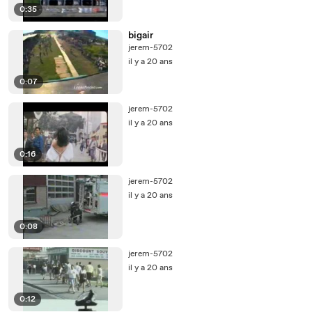
0:35
bigair
jerem-5702
il y a 20 ans
0:07
jerem-5702
il y a 20 ans
0:16
jerem-5702
il y a 20 ans
0:08
jerem-5702
il y a 20 ans
0:12