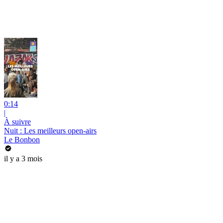
0:14
|
À suivre
Nuit : Les meilleurs open-airs
Le Bonbon
il y a 3 mois