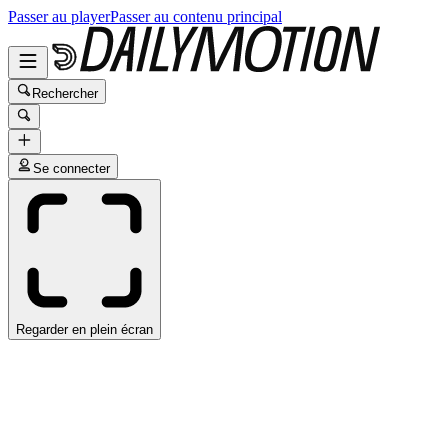
Passer au player
Passer au contenu principal
Rechercher
Se connecter
Regarder en plein écran