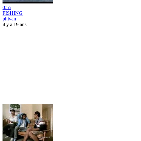
0:55
FISHING
phivan
il y a 19 ans