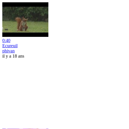
0:40
Ecureuil
phivan
il y a 18 ans