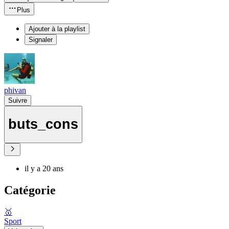
Plus
Ajouter à la playlist
Signaler
phivan
Suivre
buts_cons
il y a 20 ans
Catégorie
🥇
Sport