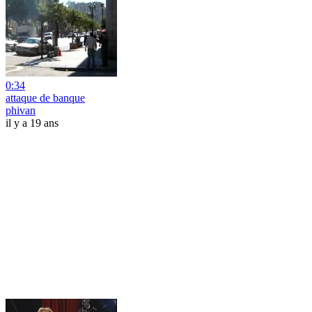
0:34
attaque de banque
phivan
il y a 19 ans