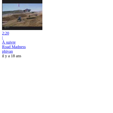
2:20
|
À suivre
Road Madness
phivan
il y a 18 ans