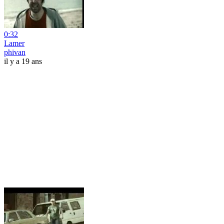
0:32
Lamer
phivan
il y a 19 ans