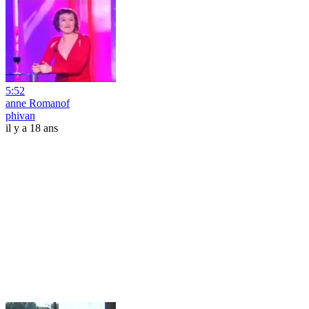
5:52
anne Romanof
phivan
il y a 18 ans