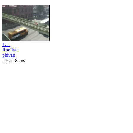
1:11
Roofball
phivan
il y a 18 ans