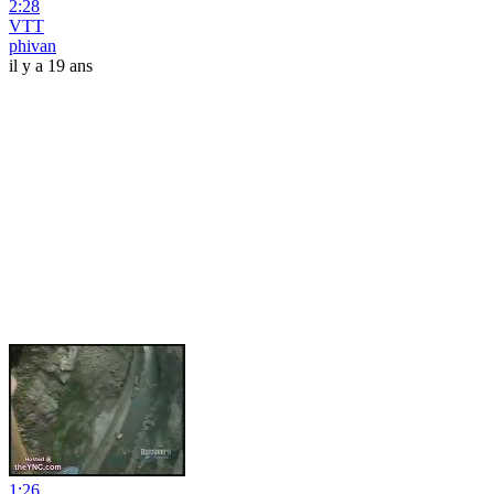
2:28
VTT
phivan
il y a 19 ans
1:26