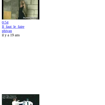
0:54
Il_faut_le_faire
phivan
il y a 19 ans