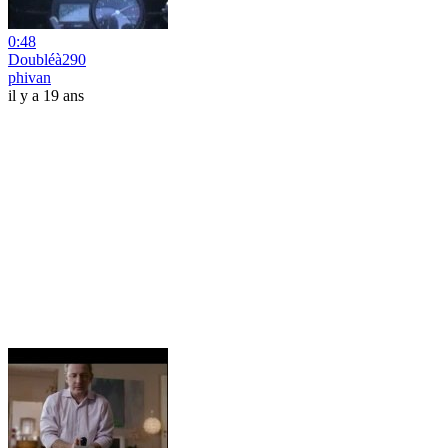
0:48
Doubléà290
phivan
il y a 19 ans