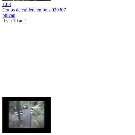
1:03
Coups de cuillère en bois 020307
phivan
il y a 19 ans