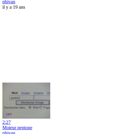
phivan
il y a 19 ans
2:27
Moteur pentone
phivan