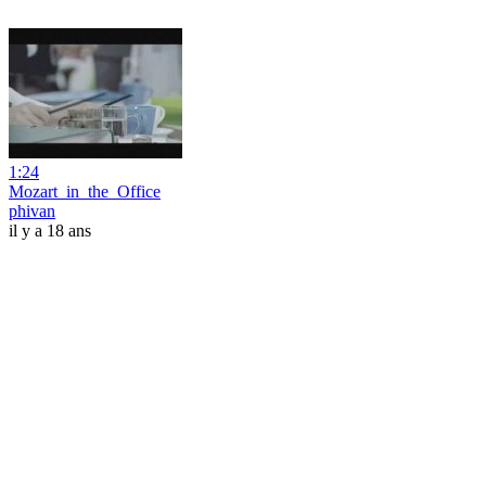
1:24
Mozart_in_the_Office
phivan
il y a 18 ans