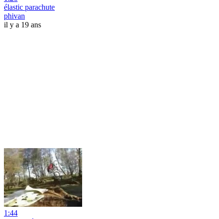
élastic parachute
phivan
il y a 19 ans
1:44