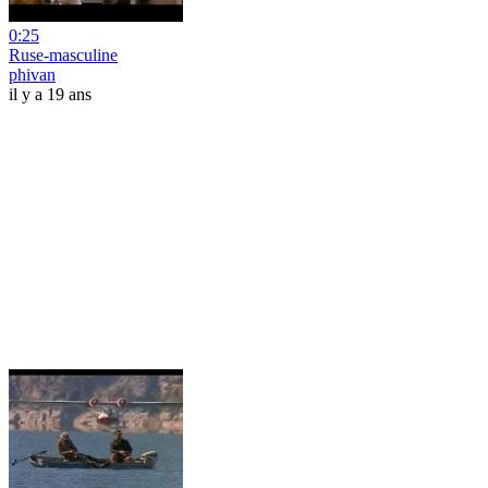
0:25
Ruse-masculine
phivan
il y a 19 ans