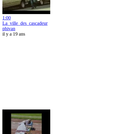
1:00
La_ville_des_cascadeur
phivan
il y a 19 ans