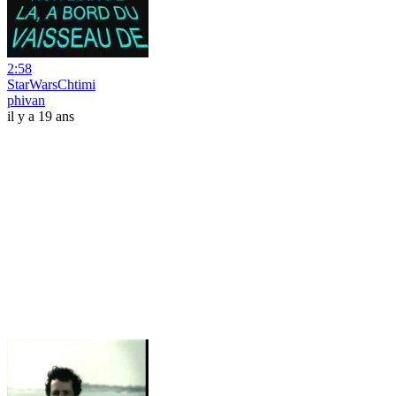
2:58
StarWarsChtimi
phivan
il y a 19 ans