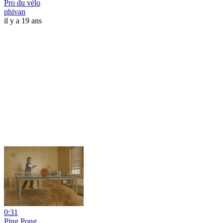
Pro du vélo
phivan
il y a 19 ans
0:31
Ping Pong