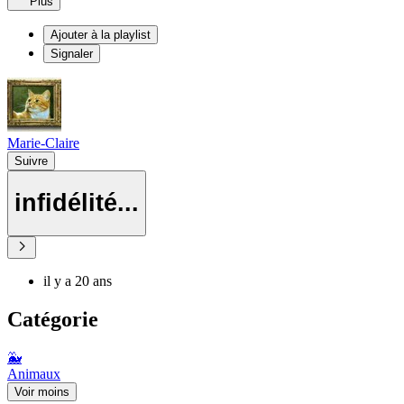
Plus
Ajouter à la playlist
Signaler
Marie-Claire
Suivre
infidélité...
il y a 20 ans
Catégorie
🐳
Animaux
Voir moins