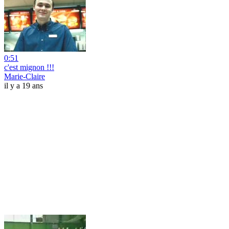
0:51
c'est mignon !!!
Marie-Claire
il y a 19 ans