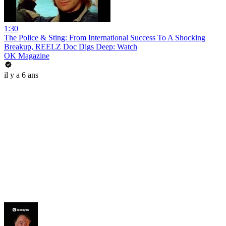
1:30
The Police & Sting: From International Success To A Shocking
Breakup, REELZ Doc Digs Deep: Watch
OK Magazine
il y a 6 ans