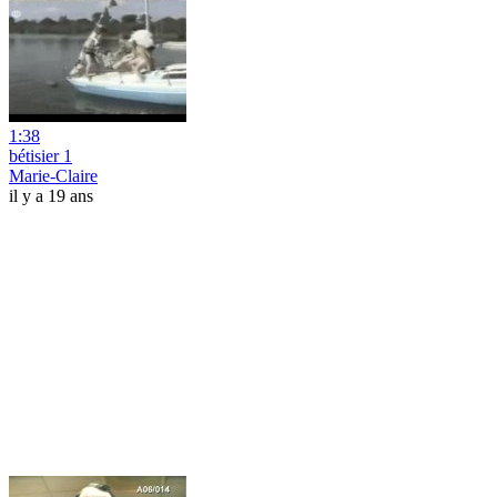
1:38
bétisier 1
Marie-Claire
il y a 19 ans