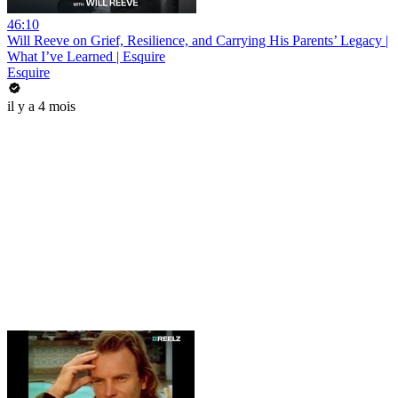
46:10
Will Reeve on Grief, Resilience, and Carrying His Parents’ Legacy |
What I’ve Learned | Esquire
Esquire
il y a 4 mois