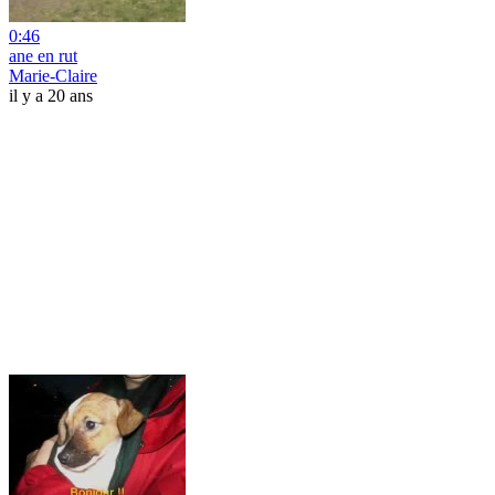
0:46
ane en rut
Marie-Claire
il y a 20 ans