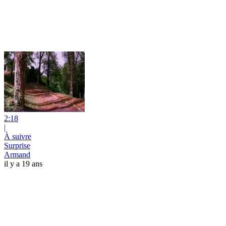
2:18
|
À suivre
Surprise
Armand
il y a 19 ans