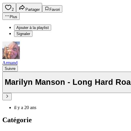
2
Partager
Favori
Plus
Ajouter à la playlist
Signaler
Armand
Suivre
Marilyn Manson - Long Hard Ro
il y a 20 ans
Catégorie