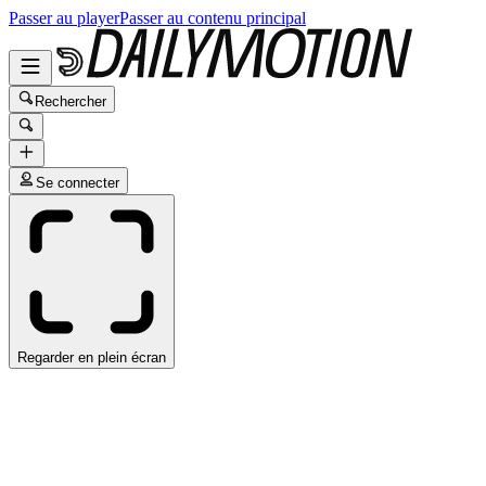
Passer au player
Passer au contenu principal
Rechercher
Se connecter
Regarder en plein écran