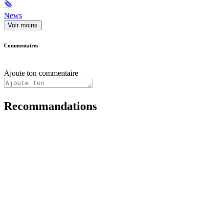
🗞
News
Voir moins
Commentaires
Ajoute ton commentaire
Recommandations