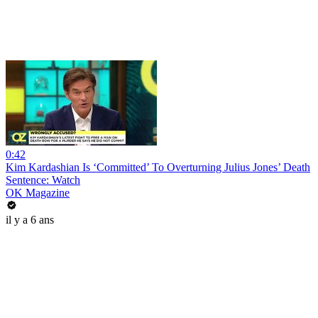
0:42
Kim Kardashian Is ‘Committed’ To Overturning Julius Jones’ Death
Sentence: Watch
OK Magazine
il y a 6 ans