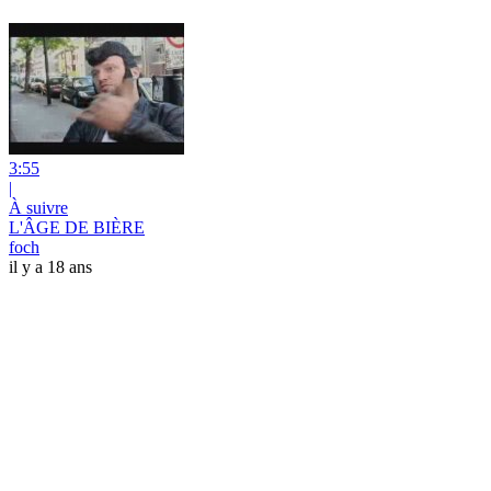
3:55
|
À suivre
L'ÂGE DE BIÈRE
foch
il y a 18 ans