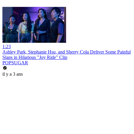
1:23
Ashley Park, Stephanie Hsu, and Sherry Cola Deliver Some Painful
Slaps in Hilarious "Joy Ride" Clip
POPSUGAR
il y a 3 ans