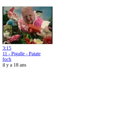
3:15
11 - Pigalle - Patate
foch
il y a 18 ans