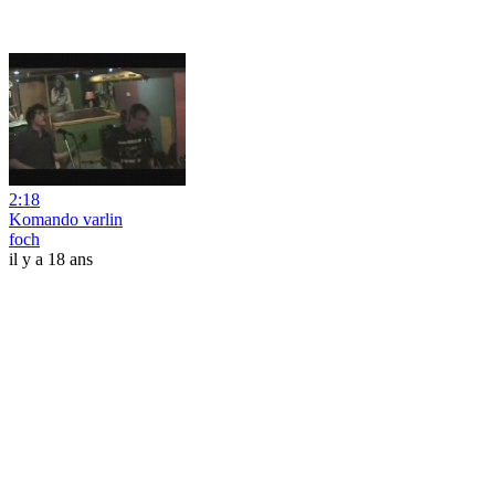
2:18
Komando varlin
foch
il y a 18 ans