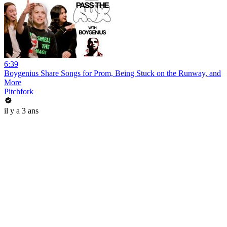
6:39
Boygenius Share Songs for Prom, Being Stuck on the Runway, and
More
Pitchfork
il y a 3 ans