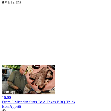
il y a 12 ans
16:00
From 3 Michelin Stars To A Texas BBQ Truck
Bon Appétit