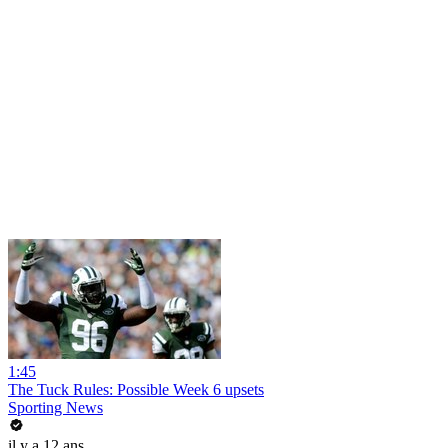
1:45
The Tuck Rules: Possible Week 6 upsets
Sporting News
il y a 12 ans