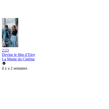
2:23
Devine le film d’Eloy
La Manie du Cinéma
il y a 2 semaines