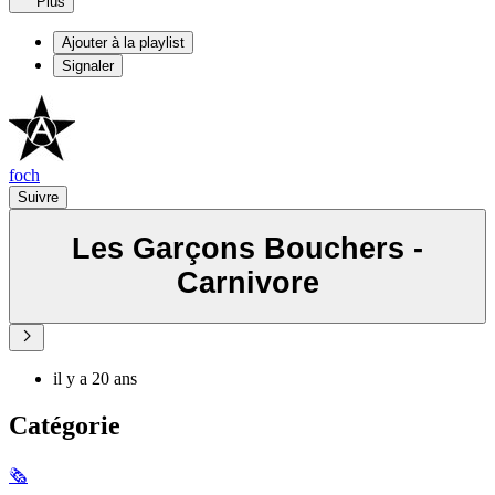
Plus
Ajouter à la playlist
Signaler
foch
Suivre
Les Garçons Bouchers -
Carnivore
il y a 20 ans
Catégorie
🗞