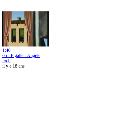
1:40
05 - Pigalle - Angèle
foch
il y a 18 ans