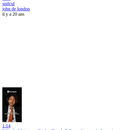
snifcul
john de london
il y a 20 ans
1:14