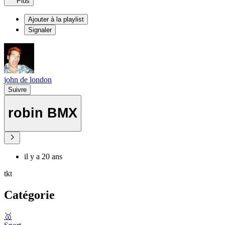
Plus
Ajouter à la playlist
Signaler
john de london
Suivre
robin BMX
il y a 20 ans
tkt
Catégorie
🥇