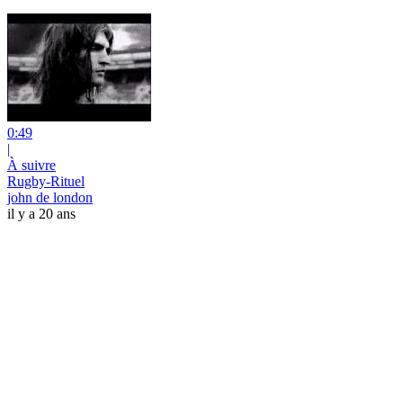
0:49
|
À suivre
Rugby-Rituel
john de london
il y a 20 ans