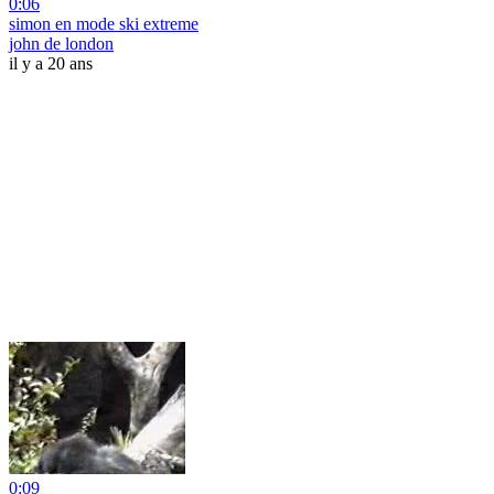
0:06
simon en mode ski extreme
john de london
il y a 20 ans
0:09