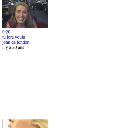
0:20
tu lora voulu
john de london
il y a 20 ans