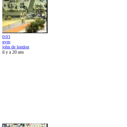
0:03
gym
john de london
il y a 20 ans