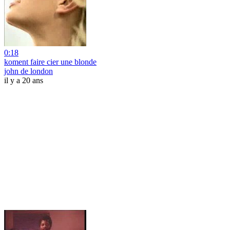
0:18
koment faire cier une blonde
john de london
il y a 20 ans