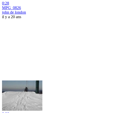
0:28
MPG_0826
john de london
il y a 20 ans