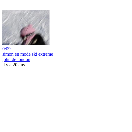
0:09
simon en mode ski extreme
john de london
il y a 20 ans