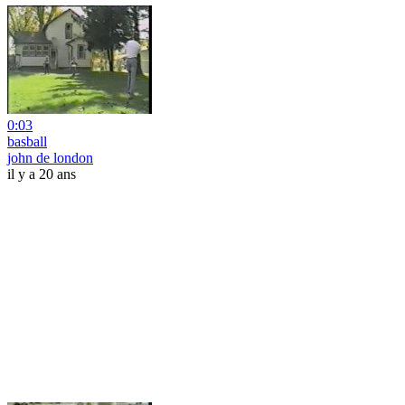
0:03
basball
john de london
il y a 20 ans