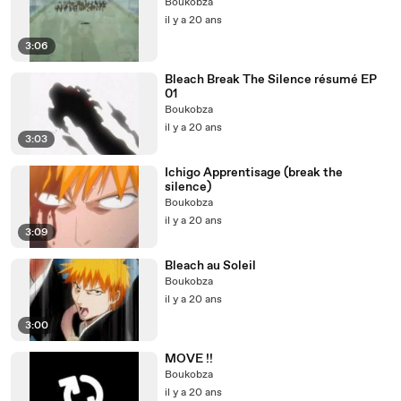
Boukobza
il y a 20 ans
3:06
Bleach Break The Silence résumé EP
01
Boukobza
il y a 20 ans
3:03
Ichigo Apprentisage (break the
silence)
Boukobza
il y a 20 ans
3:09
Bleach au Soleil
Boukobza
il y a 20 ans
3:00
MOVE !!
Boukobza
il y a 20 ans