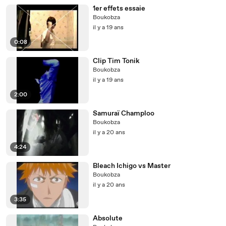
1er effets essaie
Boukobza
il y a 19 ans
0:08
Clip Tim Tonik
Boukobza
il y a 19 ans
2:00
Samuraï Champloo
Boukobza
il y a 20 ans
4:24
Bleach Ichigo vs Master
Boukobza
il y a 20 ans
3:35
Absolute