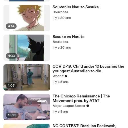
Souvenirs Naruto Sasuke
Boukobza
il y a 20 ans
4:14
Sasuke vs Naruto
Boukobza
il y a 20 ans
4:33
COVID-19: Child under 10 becomes the
youngest Australian to die
Wochit
il y a 5 ans
1:05
The Chicago Renaissance | The
Movement pres. by AT&T
Major League Soccer
il y a 9 ans
13:23
NO CONTEST: Brazilian Backwash,