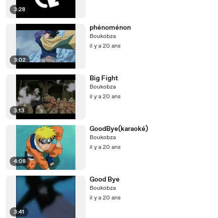
3:28
phénoménon
Boukobza
il y a 20 ans
3:02
Big Fight
Boukobza
il y a 20 ans
3:13
GoodBye(karaoké)
Boukobza
il y a 20 ans
4:08
Good Bye
Boukobza
il y a 20 ans
3:41