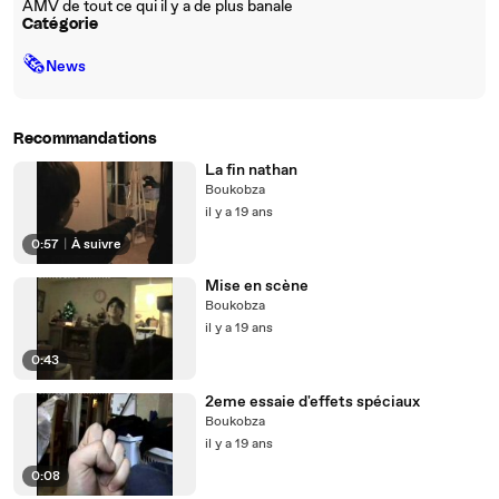
AMV de tout ce qui il y a de plus banale
Catégorie
🗞
News
Recommandations
La fin nathan
Boukobza
il y a 19 ans
0:57
|
À suivre
Mise en scène
Boukobza
il y a 19 ans
0:43
2eme essaie d'effets spéciaux
Boukobza
il y a 19 ans
0:08