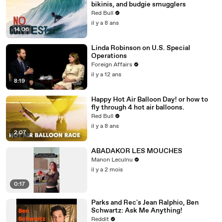
bikinis, and budgie smugglers
Red Bull
il y a 8 ans
14:06
Linda Robinson on U.S. Special
Operations
Foreign Affairs
il y a 12 ans
8:19
Happy Hot Air Balloon Day! or how to
fly through 4 hot air balloons.
Red Bull
il y a 8 ans
2:07
ABADAKOR LES MOUCHES
Manon Leculnu
il y a 2 mois
0:17
Parks and Rec's Jean Ralphio, Ben
Schwartz: Ask Me Anything!
Reddit