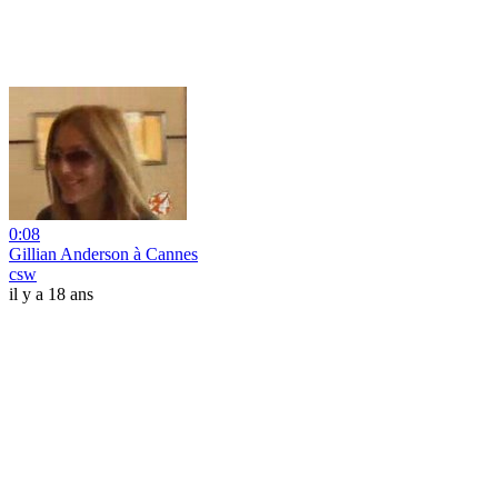
0:08
Gillian Anderson à Cannes
csw
il y a 18 ans