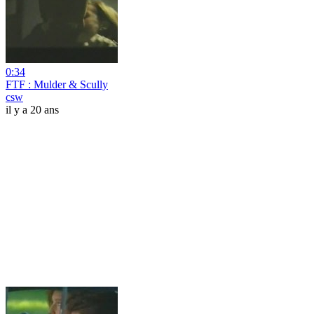
0:34
FTF : Mulder & Scully
csw
il y a 20 ans