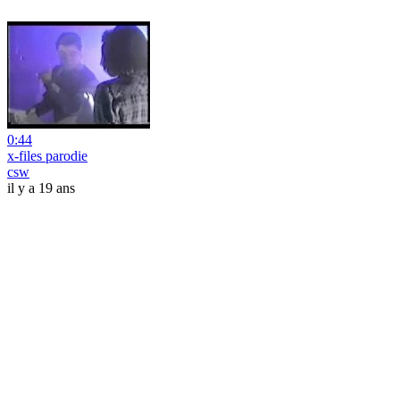
0:44
x-files parodie
csw
il y a 19 ans