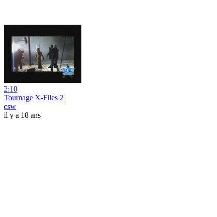
2:10
Tournage X-Files 2
csw
il y a 18 ans