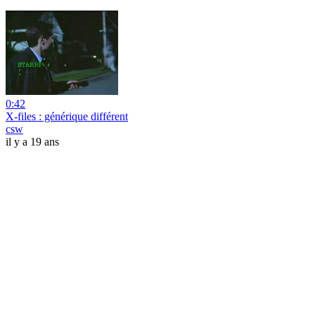
0:42
X-files : générique différent
csw
il y a 19 ans