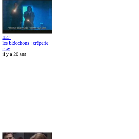
4:41
les bidochons : crêperie
csw
il y a 20 ans