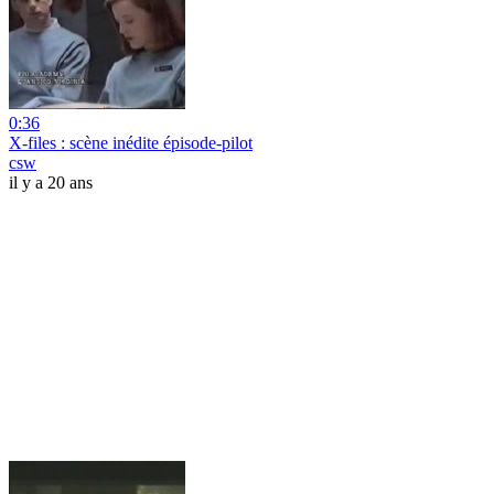
0:36
X-files : scène inédite épisode-pilot
csw
il y a 20 ans