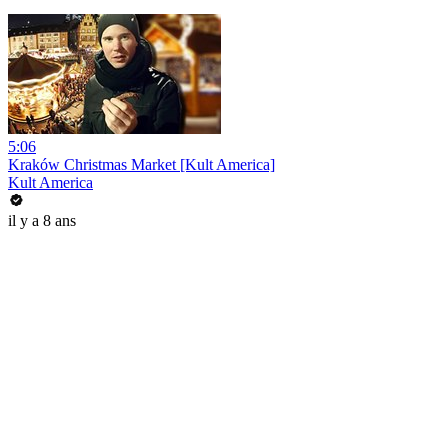
5:06
Kraków Christmas Market [Kult America]
Kult America
il y a 8 ans