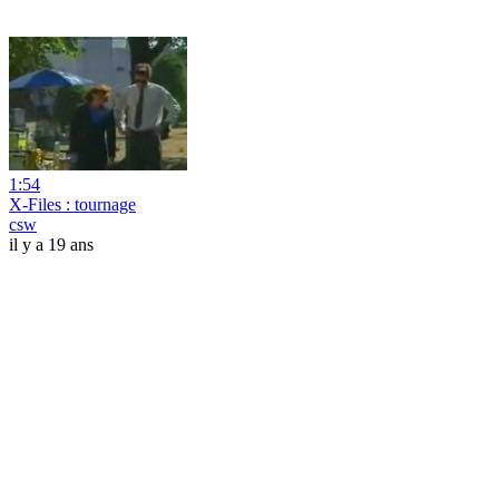
1:54
X-Files : tournage
csw
il y a 19 ans