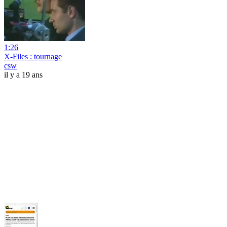
1:26
X-Files : tournage
csw
il y a 19 ans