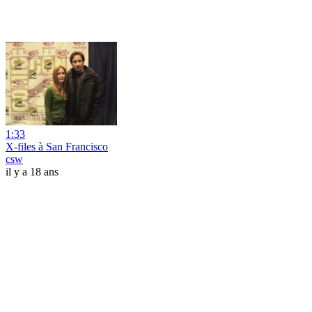
1:33
X-files à San Francisco
csw
il y a 18 ans