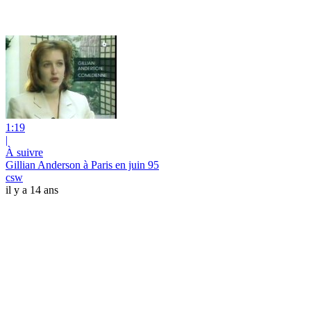
1:19
|
À suivre
Gillian Anderson à Paris en juin 95
csw
il y a 14 ans