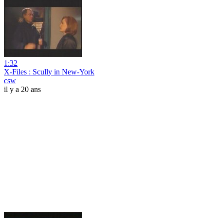
1:32
X-Files : Scully in New-York
csw
il y a 20 ans