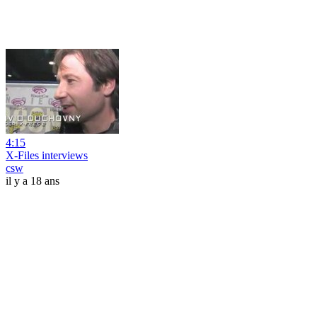
4:15
X-Files interviews
csw
il y a 18 ans