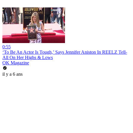
0:55
‘To Be An Actor Is Tough,’ Says Jennifer Aniston In REELZ Tell-
All On Her Highs & Lows
OK Magazine
il y a 6 ans