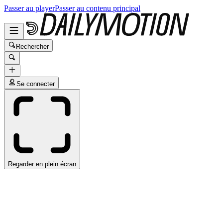
Passer au player
Passer au contenu principal
Rechercher
Se connecter
Regarder en plein écran