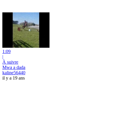
1:09
|
À suivre
Mwa a dada
kaline56440
il y a 19 ans