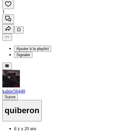
1
Ajouter à la playlist
Signaler
kaline56440
Suivre
quiberon
il y a 20 ans