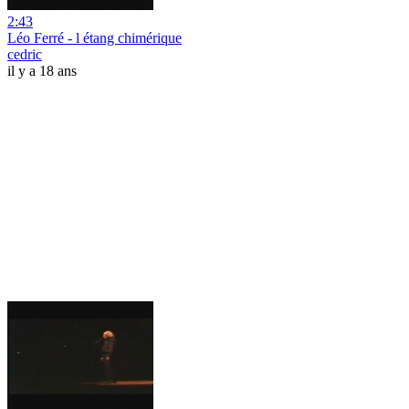
2:43
Léo Ferré - l étang chimérique
cedric
il y a 18 ans