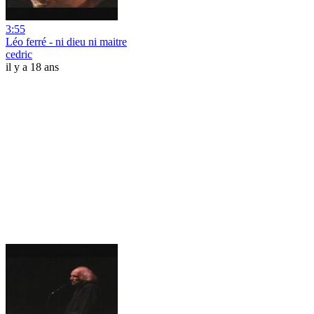
3:55
Léo ferré - ni dieu ni maitre
cedric
il y a 18 ans