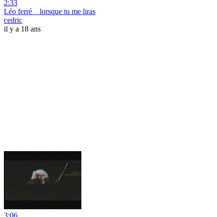
2:33
Léo ferré _ lorsque tu me liras
cedric
il y a 18 ans
3:06