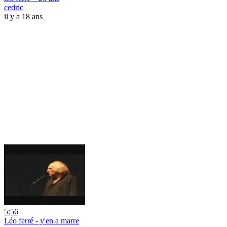
cedric
il y a 18 ans
5:56
Léo ferré - y'en a marre