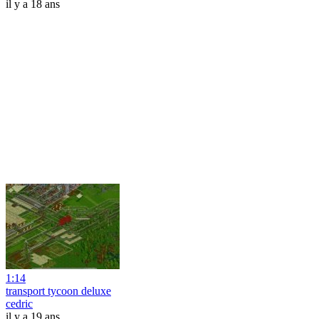
il y a 18 ans
1:14
transport tycoon deluxe
cedric
il y a 19 ans