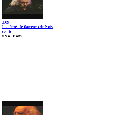
3:09
Leo ferré _le flamenco de Paris
cedric
il y a 18 ans