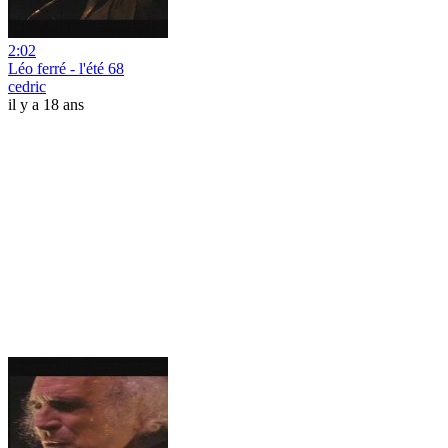
2:02
Léo ferré - l'été 68
cedric
il y a 18 ans