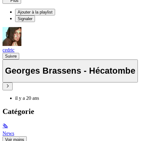
Plus
Ajouter à la playlist
Signaler
cedric
Suivre
Georges Brassens - Hécatombe
il y a 20 ans
Catégorie
🗞
News
Voir moins