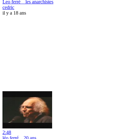
Leo ferré _ les anarchistes
cedric
il y a 18 ans
2:48
léo ferré _ 20 ans