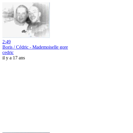
2:49
Boris / Cédric - Mademoiselle gore
cedric
il y a 17 ans