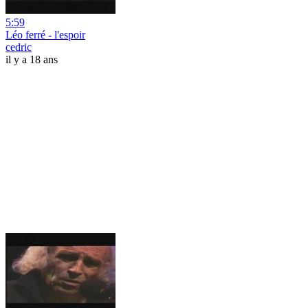
5:59
Léo ferré - l'espoir
cedric
il y a 18 ans