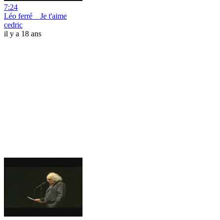
7:24
Léo ferré _ Je t'aime
cedric
il y a 18 ans