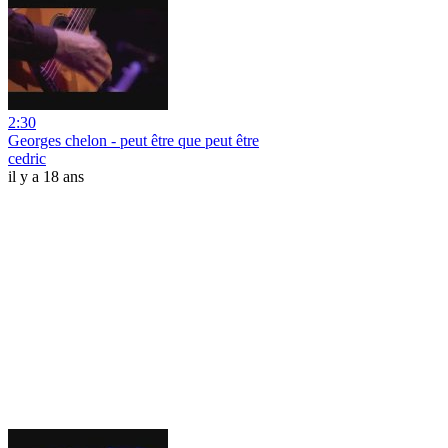
2:30
Georges chelon - peut être que peut être
cedric
il y a 18 ans