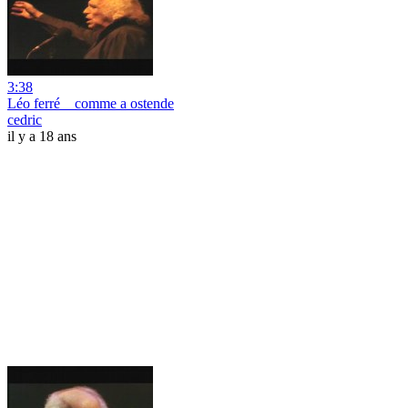
3:38
Léo ferré _ comme a ostende
cedric
il y a 18 ans