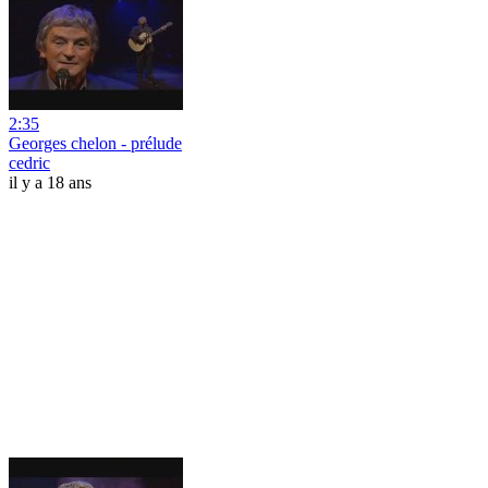
2:35
Georges chelon - prélude
cedric
il y a 18 ans