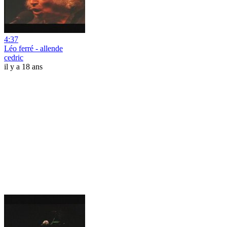
4:37
Léo ferré - allende
cedric
il y a 18 ans