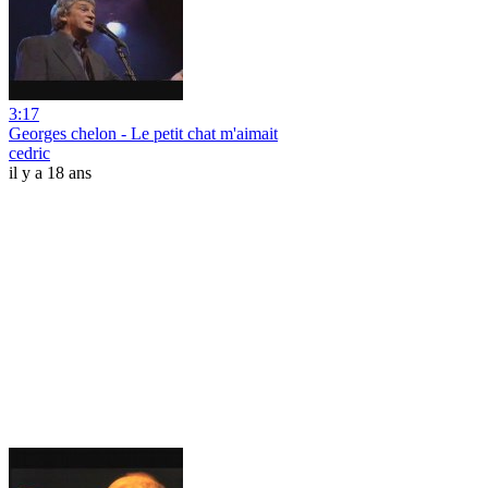
3:17
Georges chelon - Le petit chat m'aimait
cedric
il y a 18 ans