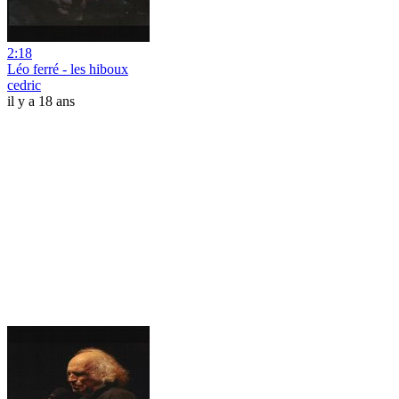
2:18
Léo ferré - les hiboux
cedric
il y a 18 ans