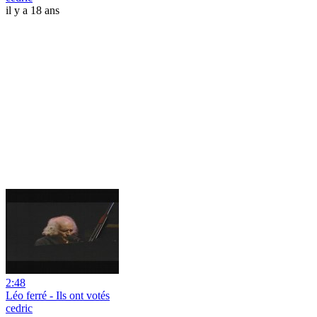
il y a 18 ans
2:48
Léo ferré - Ils ont votés
cedric