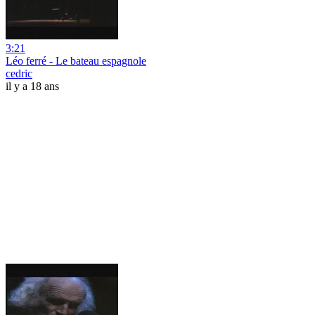
3:21
Léo ferré - Le bateau espagnole
cedric
il y a 18 ans