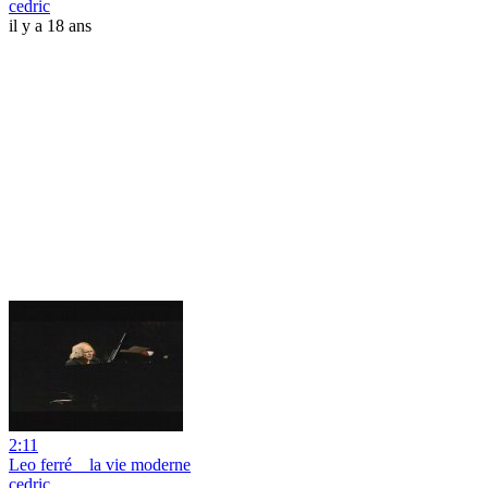
cedric
il y a 18 ans
2:11
Leo ferré _ la vie moderne
cedric