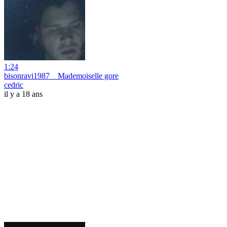
1:24
bisonravi1987 _ Mademoiselle gore
cedric
il y a 18 ans