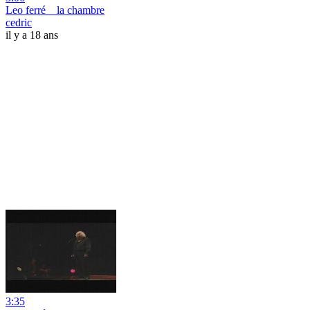
Leo ferré _ la chambre
cedric
il y a 18 ans
3:35