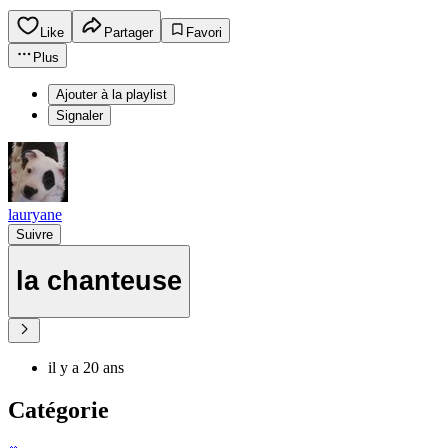
Like
Partager
Favori
Plus
Ajouter à la playlist
Signaler
lauryane
Suivre
la chanteuse
il y a 20 ans
Catégorie