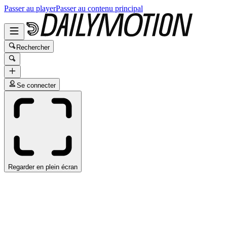
Passer au player
Passer au contenu principal
Rechercher
Se connecter
Regarder en plein écran