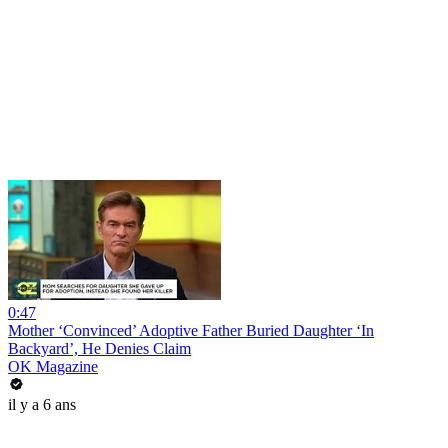
0:47
Mother ‘Convinced’ Adoptive Father Buried Daughter ‘In
Backyard’, He Denies Claim
OK Magazine
il y a 6 ans