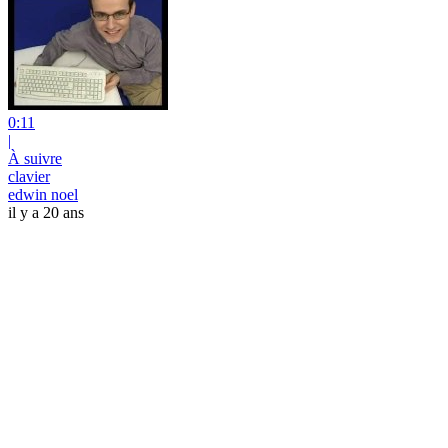
0:11
|
À suivre
clavier
edwin noel
il y a 20 ans