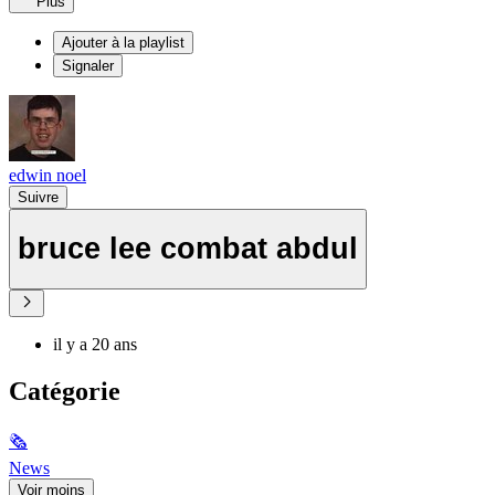
Plus
Ajouter à la playlist
Signaler
edwin noel
Suivre
bruce lee combat abdul
il y a 20 ans
Catégorie
🗞
News
Voir moins