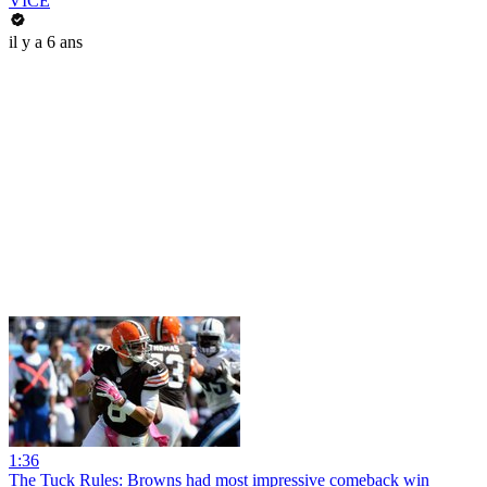
VICE
il y a 6 ans
1:36
The Tuck Rules: Browns had most impressive comeback win