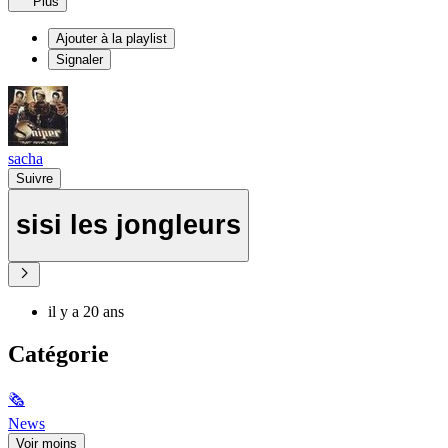
Plus
Ajouter à la playlist
Signaler
sacha
Suivre
sisi les jongleurs
il y a 20 ans
Catégorie
🗞
News
Voir moins