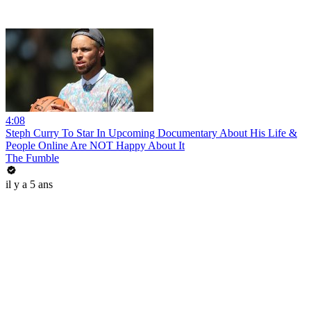
4:08
Steph Curry To Star In Upcoming Documentary About His Life &
People Online Are NOT Happy About It
The Fumble
il y a 5 ans