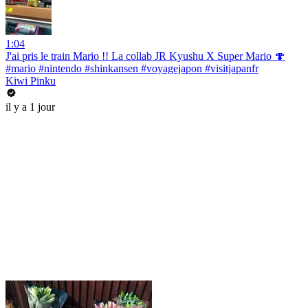
1:04
J'ai pris le train Mario !! La collab JR Kyushu X Super Mario 🍄
#mario #nintendo #shinkansen #voyagejapon #visitjapanfr
Kiwi Pinku
il y a 1 jour