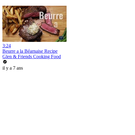
3:24
Beurre a la Béarnaise Recipe
Glen & Friends Cooking Food
il y a 7 ans