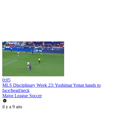
0:05
MLS Disciplinary Week 23: Yoshimar Yotun hands to
face/head/neck
Major League Soccer
il y a 9 ans