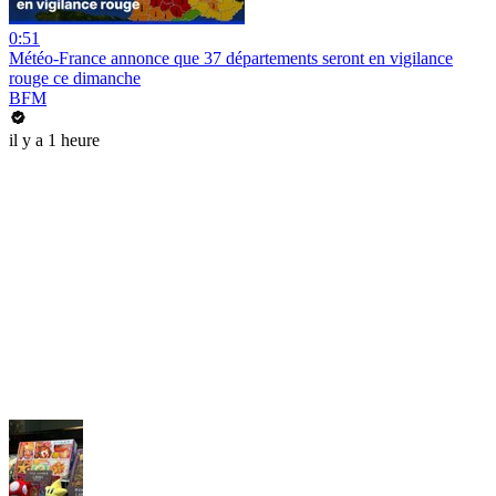
0:51
Météo-France annonce que 37 départements seront en vigilance
rouge ce dimanche
BFM
il y a 1 heure