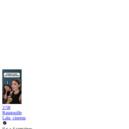
2:58
Ratatouille
Lala_cinema
il y a 4 semaines