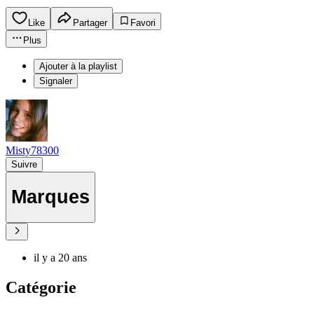
Like
Partager
Favori
Plus
Ajouter à la playlist
Signaler
Misty78300
Suivre
Marques
il y a 20 ans
Catégorie