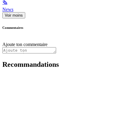
🗞
News
Voir moins
Commentaires
Ajoute ton commentaire
Recommandations