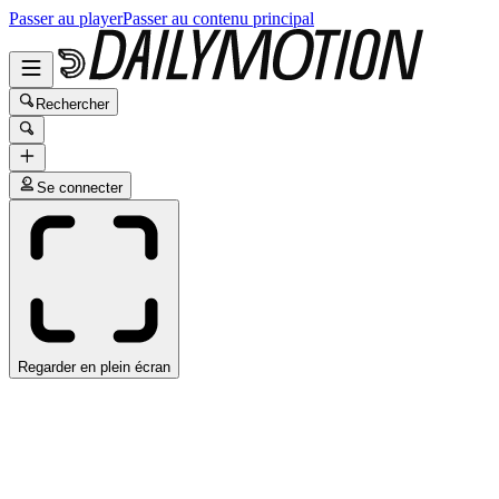
Passer au player
Passer au contenu principal
Rechercher
Se connecter
Regarder en plein écran