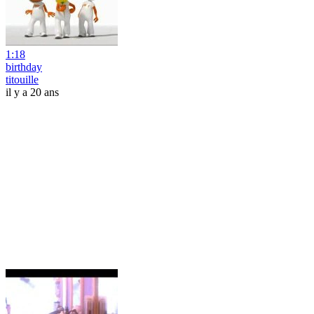
1:18
birthday
titouille
il y a 20 ans