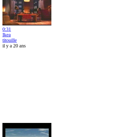
0:31
Ikea
titouille
il y a 20 ans