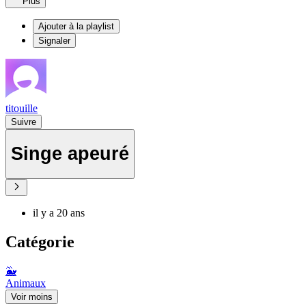
Plus
Ajouter à la playlist
Signaler
titouille
Suivre
Singe apeuré
il y a 20 ans
Catégorie
🐳
Animaux
Voir moins