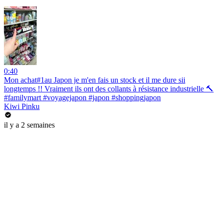
0:40
Mon achat#1au Japon je m'en fais un stock et il me dure sii
longtemps !! Vraiment ils ont des collants à résistance industrielle 🔨
#familymart #voyagejapon #japon #shoppingjapon
Kiwi Pinku
il y a 2 semaines