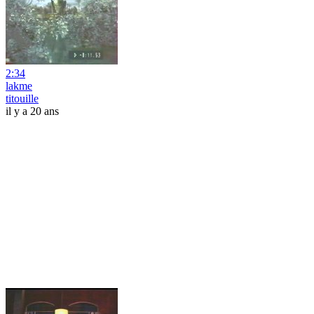
2:34
lakme
titouille
il y a 20 ans