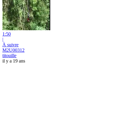
1:50
|
À suivre
M2U00312
titouille
il y a 19 ans