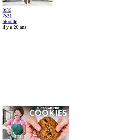
0:36
7s31
titouille
il y a 20 ans