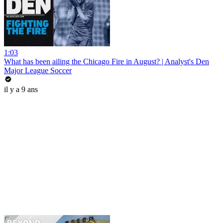
1:03
What has been ailing the Chicago Fire in August? | Analyst's Den
Major League Soccer
il y a 9 ans