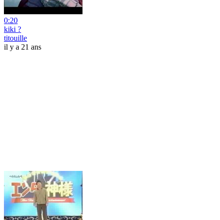
0:20
kiki ?
titouille
il y a 21 ans