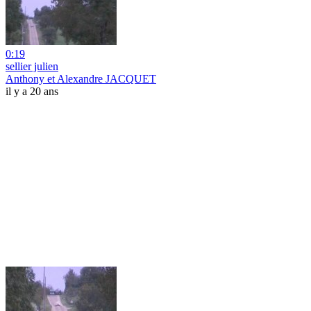
0:19
sellier julien
Anthony et Alexandre JACQUET
il y a 20 ans