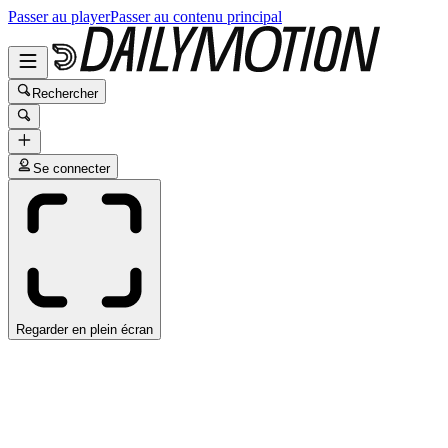
Passer au player
Passer au contenu principal
Rechercher
Se connecter
Regarder en plein écran