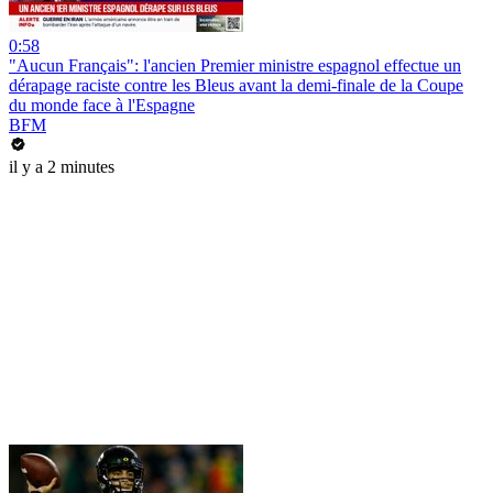
0:58
"Aucun Français": l'ancien Premier ministre espagnol effectue un
dérapage raciste contre les Bleus avant la demi-finale de la Coupe
du monde face à l'Espagne
BFM
il y a 2 minutes