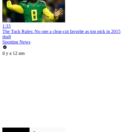
1:33
The Tuck Rules: No one a clear-cut favorite as top pick in 2015
draft
Sporting News
il y a 12 ans