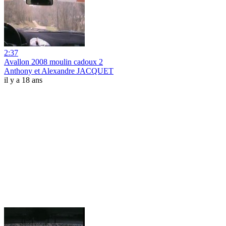
2:37
Avallon 2008 moulin cadoux 2
Anthony et Alexandre JACQUET
il y a 18 ans