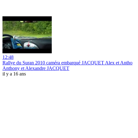
12:48
Rallye du Suran 2010 caméra embarqué JACQUET Alex et Antho
Anthony et Alexandre JACQUET
il y a 16 ans