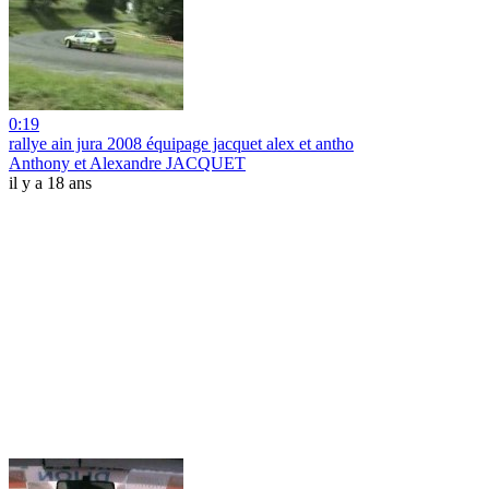
0:19
rallye ain jura 2008 équipage jacquet alex et antho
Anthony et Alexandre JACQUET
il y a 18 ans