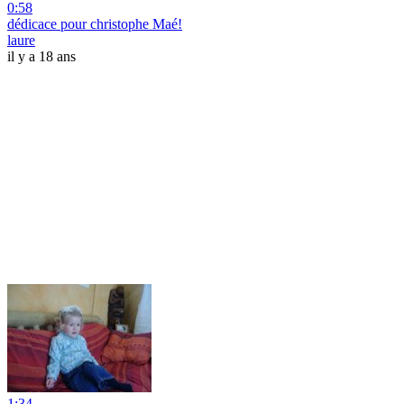
0:58
dédicace pour christophe Maé!
laure
il y a 18 ans
1:34