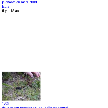
je chante en mars 2008
laure
il y a 18 ans
1:36
déva et son premier grillon! belle rencontre!