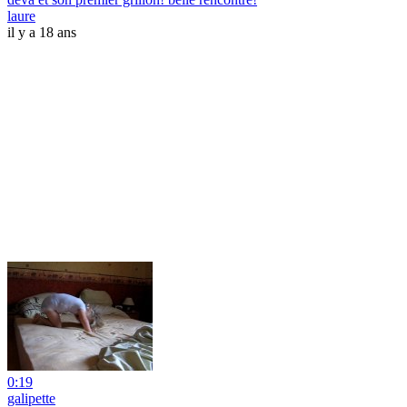
laure
il y a 18 ans
0:19
galipette