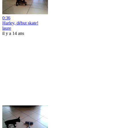
0:36
Harley, début skate!
laure
il y a 14 ans