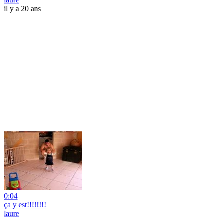
il y a 20 ans
0:04
ça y est!!!!!!!!
laure