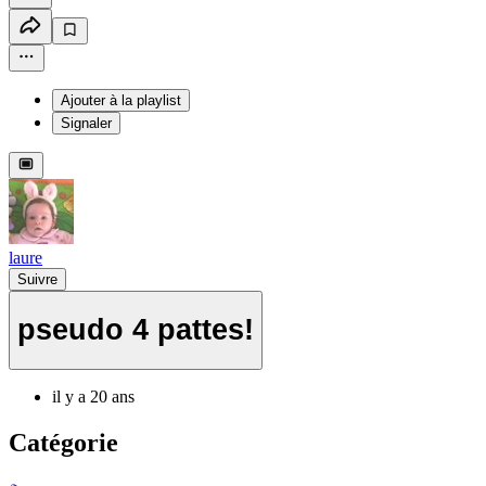
Ajouter à la playlist
Signaler
laure
Suivre
pseudo 4 pattes!
il y a 20 ans
Catégorie