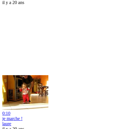
il y a 20 ans
0:10
je marche !
laure
il y a 20 ans