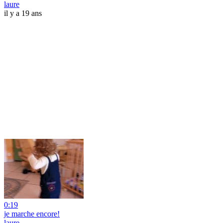
laure
il y a 19 ans
0:19
je marche encore!
laure