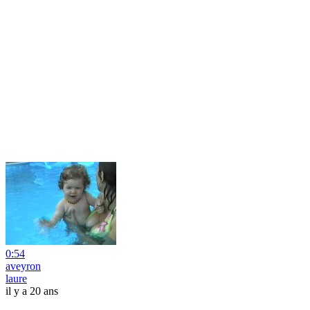
0:54
aveyron
laure
il y a 20 ans