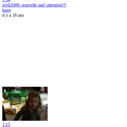
avril2008: nouvelle star! attention!!!
laure
il y a 18 ans
1:15