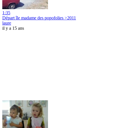
1:35
Départ île madame des popofolies >2011
laure
il y a 15 ans