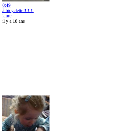
0:49
à bicyclette!!!!!!!
laure
il y a 18 ans