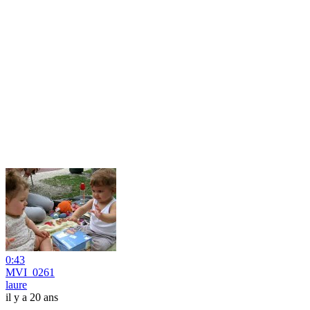
0:43
MVI_0261
laure
il y a 20 ans