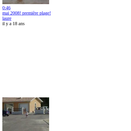
0:46
mai 2008! première plage!
laure
il y a 18 ans