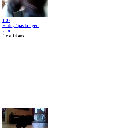
1:07
Harley "pas bouger"
laure
il y a 14 ans