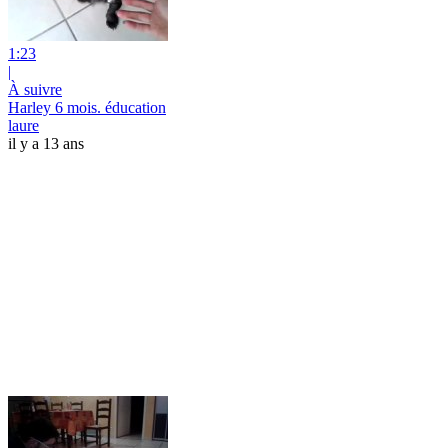
1:23
|
À suivre
Harley 6 mois. éducation
laure
il y a 13 ans