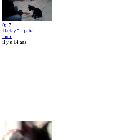
0:47
Harley "la patte"
laure
il y a 14 ans