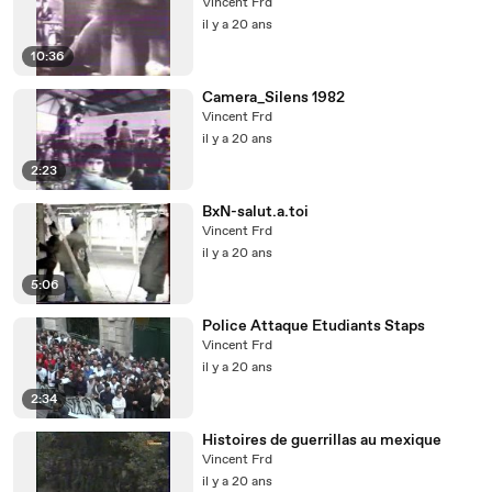
Vincent Frd
il y a 20 ans
10:36
Camera_Silens 1982
Vincent Frd
il y a 20 ans
2:23
BxN-salut.a.toi
Vincent Frd
il y a 20 ans
5:06
Police Attaque Etudiants Staps
Vincent Frd
il y a 20 ans
2:34
Histoires de guerrillas au mexique
Vincent Frd
il y a 20 ans