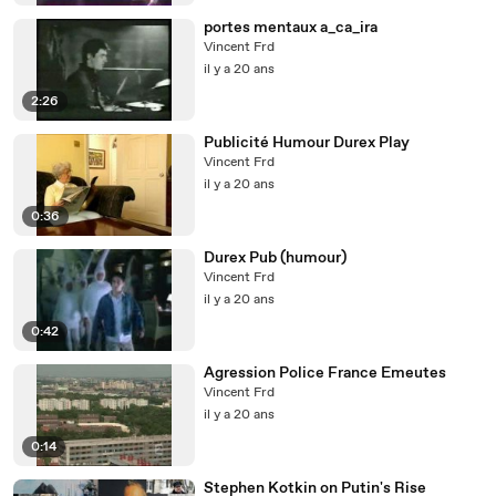
portes mentaux a_ca_ira
Vincent Frd
il y a 20 ans
2:26
Publicité Humour Durex Play
Vincent Frd
il y a 20 ans
0:36
Durex Pub (humour)
Vincent Frd
il y a 20 ans
0:42
Agression Police France Emeutes
Vincent Frd
il y a 20 ans
0:14
Stephen Kotkin on Putin's Rise