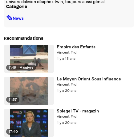
univers dalinien déaphex twin, toujours aussi génial
Catégorie
🗞
News
Recommandations
Empire des Enfants
Vincent Frd
il y a 18 ans
7:49
|
À suivre
Le Moyen Orient Sous Influence
Vincent Frd
il y a 20 ans
11:57
Spiegel TV - magazin
Vincent Frd
il y a 20 ans
17:40