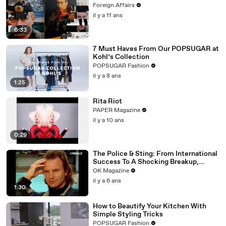
Foreign Affairs
il y a 11 ans
6:33
7 Must Haves From Our POPSUGAR at
Kohl’s Collection
POPSUGAR Fashion
il y a 8 ans
1:25
Rita Riot
PAPER Magazine
il y a 10 ans
0:29
The Police & Sting: From International
Success To A Shocking Breakup,
REELZ Doc Digs Deep: Watch
OK Magazine
il y a 6 ans
1:30
How to Beautify Your Kitchen With
Simple Styling Tricks
POPSUGAR Fashion