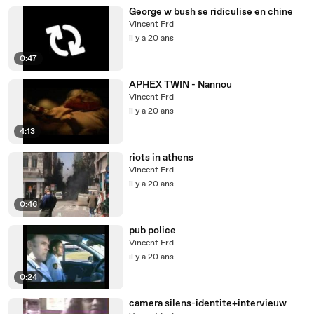
George w bush se ridiculise en chine
Vincent Frd
il y a 20 ans
0:47
APHEX TWIN - Nannou
Vincent Frd
il y a 20 ans
4:13
riots in athens
Vincent Frd
il y a 20 ans
0:46
pub police
Vincent Frd
il y a 20 ans
0:24
camera silens-identite+intervieuw