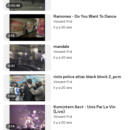
1:00:48
Ramones - Do You Want To Dance
Vincent Frd
il y a 20 ans
2:15
mandale
Vincent Frd
il y a 20 ans
0:51
riots police attac black block 2_pcm
Vincent Frd
il y a 20 ans
1:04
Komintern Sect - Unis Par Le Vin
(Live)
Vincent Frd
il y a 20 ans
3:14