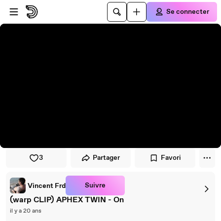
Passer au player
Passer au contenu principal
Se connecter
3
Partager
Favori
Suivre
Vincent Frd
(warp CLIP) APHEX TWIN - On
il y a 20 ans