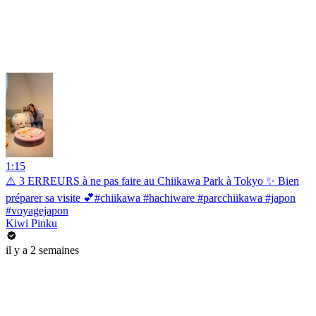
1:15
⚠️ 3 ERREURS à ne pas faire au Chiikawa Park à Tokyo ✨ Bien
préparer sa visite 💕#chiikawa #hachiware #parcchiikawa #japon
#voyagejapon
Kiwi Pinku
il y a 2 semaines