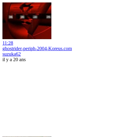
11:28
ghostrider-periph-2004-Koreus.com
suzuka62
il y a 20 ans