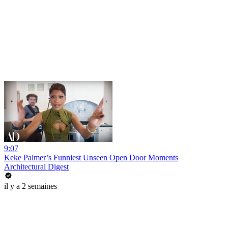
9:07
Keke Palmer’s Funniest Unseen Open Door Moments
Architectural Digest
il y a 2 semaines