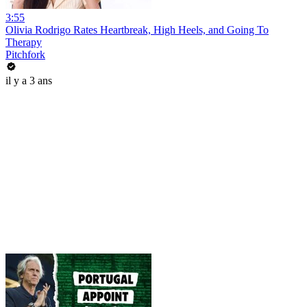
3:55
Olivia Rodrigo Rates Heartbreak, High Heels, and Going To
Therapy
Pitchfork
il y a 3 ans