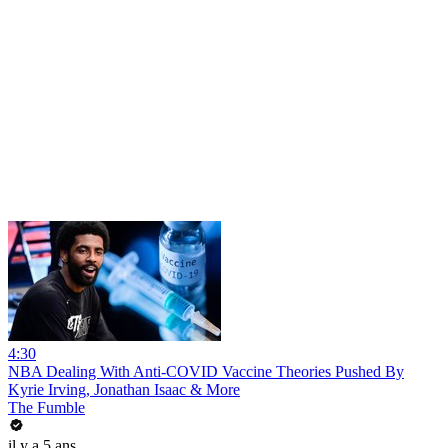
4:30
NBA Dealing With Anti-COVID Vaccine Theories Pushed By
Kyrie Irving, Jonathan Isaac & More
The Fumble
il y a 5 ans