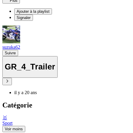
Plus
Ajouter à la playlist
Signaler
suzuka62
Suivre
GR_4_Trailer
il y a 20 ans
Catégorie
🥇
Sport
Voir moins