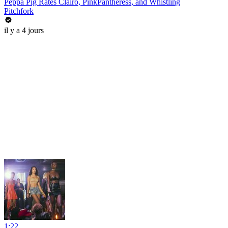
Peppa Pig Rates Clairo, PinkPantheress, and Whistling
Pitchfork
il y a 4 jours
1:22