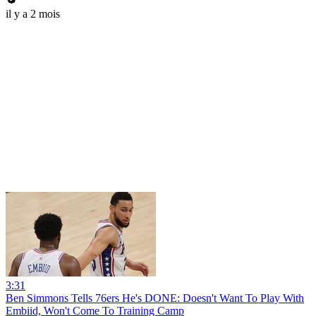
il y a 2 mois
3:31
Ben Simmons Tells 76ers He's DONE: Doesn't Want To Play With
Embiid, Won't Come To Training Camp