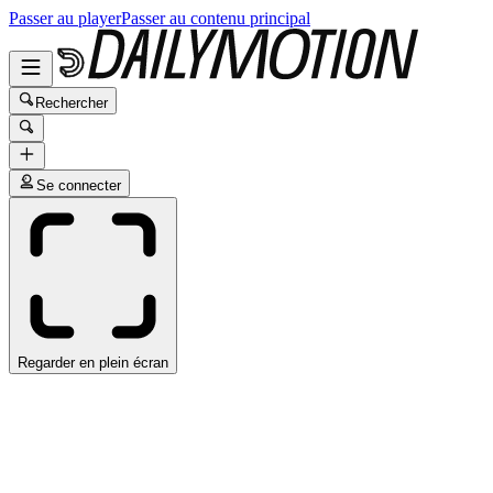
Passer au player
Passer au contenu principal
Rechercher
Se connecter
Regarder en plein écran