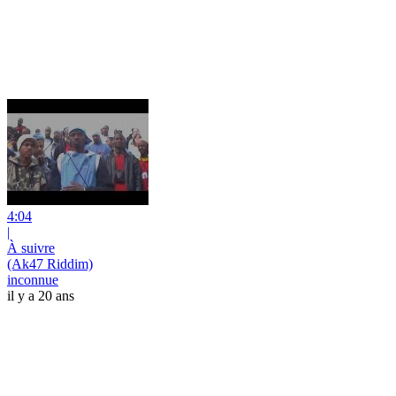
4:04
|
À suivre
(Ak47 Riddim)
inconnue
il y a 20 ans