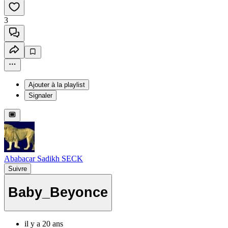
3
Ajouter à la playlist
Signaler
Ababacar Sadikh SECK
Suivre
Baby_Beyonce
il y a 20 ans