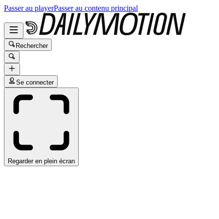
Passer au player
Passer au contenu principal
Rechercher
Se connecter
Regarder en plein écran