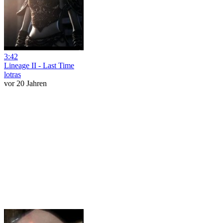
3:42
Lineage II - Last Time
lotras
vor 20 Jahren