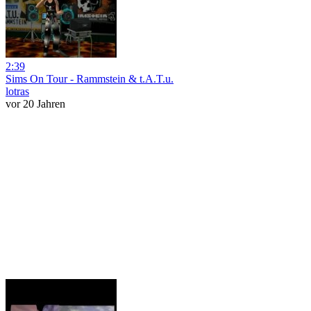
2:39
Sims On Tour - Rammstein & t.A.T.u.
lotras
vor 20 Jahren