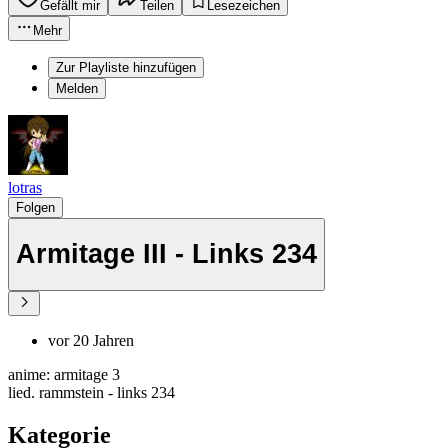
Gefällt mir
Teilen
Lesezeichen
Mehr
Zur Playliste hinzufügen
Melden
lotras
Folgen
Armitage III - Links 234
vor 20 Jahren
anime: armitage 3
lied. rammstein - links 234
Kategorie