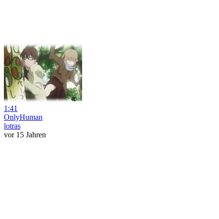
1:41
OnlyHuman
lotras
vor 15 Jahren