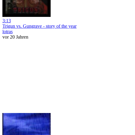
3:13
Trigun vs. Gungrave - story of the year
lotras
vor 20 Jahren