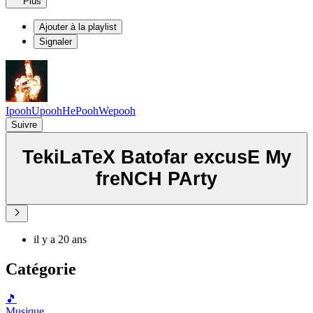
Plus
Ajouter à la playlist
Signaler
IpoohUpoohHePoohWepooh
Suivre
TekiLaTeX Batofar excusE My
freNCH PArty
il y a 20 ans
Catégorie
🎵
Musique