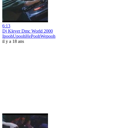
6:13
Dj Klever Dmc World 2000
IpoohUpoohHePoohWepooh
il y a 18 ans