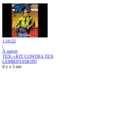
1:10:22
|
À suivre
TEX---KIT CONTRA TEX
LEMIEPASSIONI
il y a 3 ans