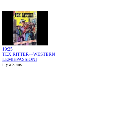
19:25
TEX RITTER---WESTERN
LEMIEPASSIONI
il y a 3 ans