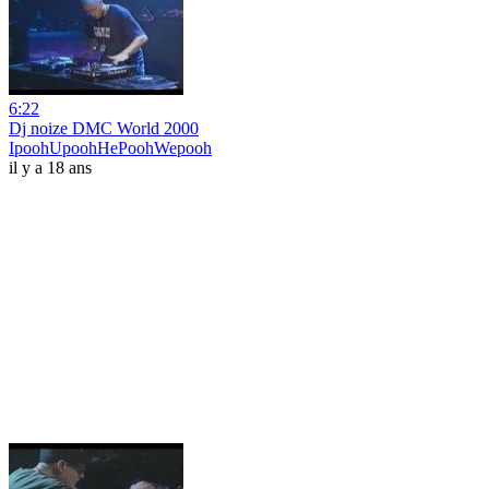
6:22
Dj noize DMC World 2000
IpoohUpoohHePoohWepooh
il y a 18 ans