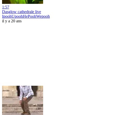
1:57
Dasglow cathedrale live
IpoohUpoohHePoohWepooh
il y a 20 ans