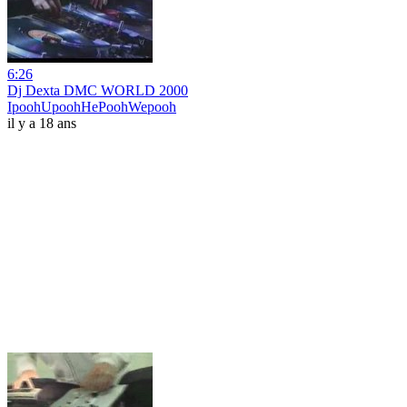
6:26
Dj Dexta DMC WORLD 2000
IpoohUpoohHePoohWepooh
il y a 18 ans