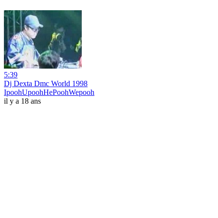
5:39
Dj Dexta Dmc World 1998
IpoohUpoohHePoohWepooh
il y a 18 ans