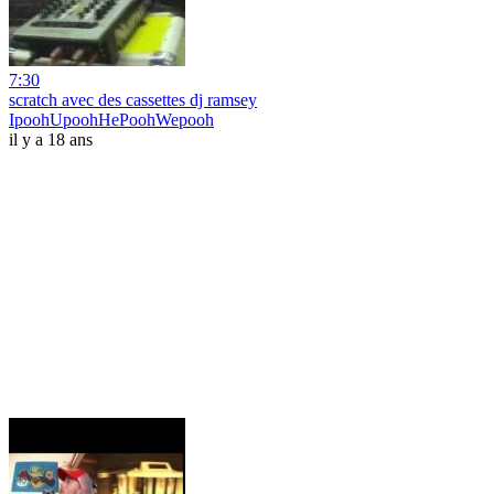
7:30
scratch avec des cassettes dj ramsey
IpoohUpoohHePoohWepooh
il y a 18 ans