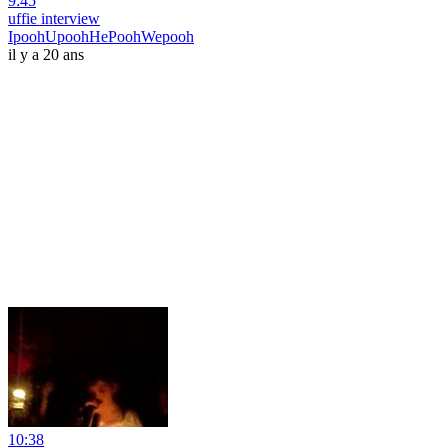
9:45
uffie interview
IpoohUpoohHePoohWepooh
il y a 20 ans
10:38