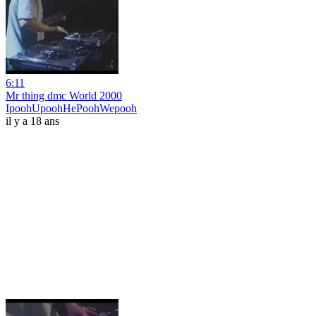
6:11
Mr thing dmc World 2000
IpoohUpoohHePoohWepooh
il y a 18 ans