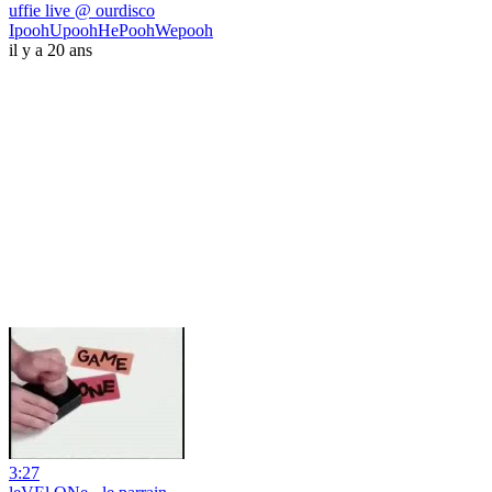
uffie live @ ourdisco
IpoohUpoohHePoohWepooh
il y a 20 ans
3:27