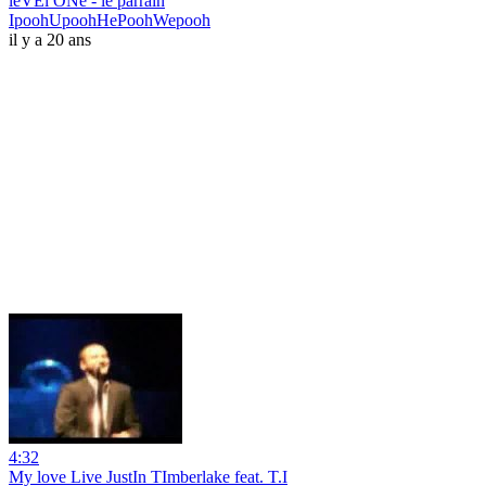
leVEl ONe - le parrain
IpoohUpoohHePoohWepooh
il y a 20 ans
4:32
My love Live JustIn TImberlake feat. T.I