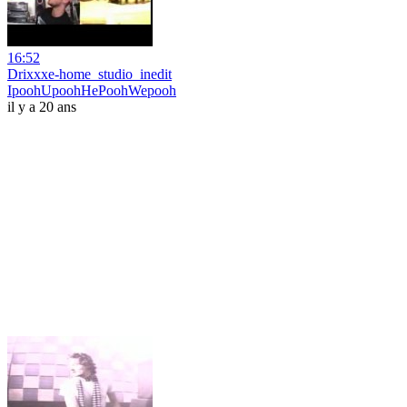
16:52
Drixxxe-home_studio_inedit
IpoohUpoohHePoohWepooh
il y a 20 ans