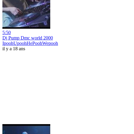
5:50
Dj Pump Dmc world 2000
IpoohUpoohHePoohWepooh
il y a 18 ans