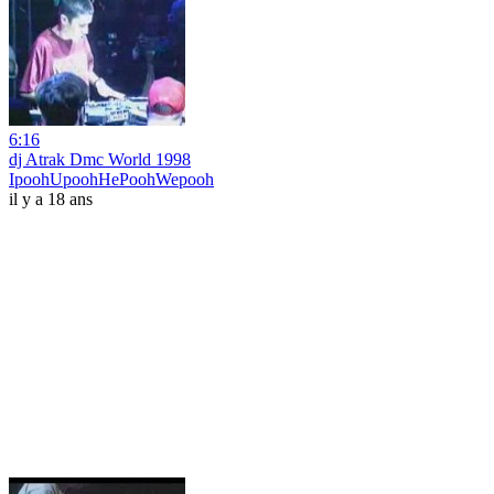
6:16
dj Atrak Dmc World 1998
IpoohUpoohHePoohWepooh
il y a 18 ans