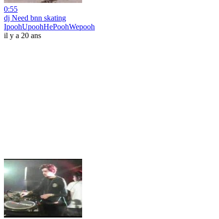
0:55
dj Need bnn skating
IpoohUpoohHePoohWepooh
il y a 20 ans