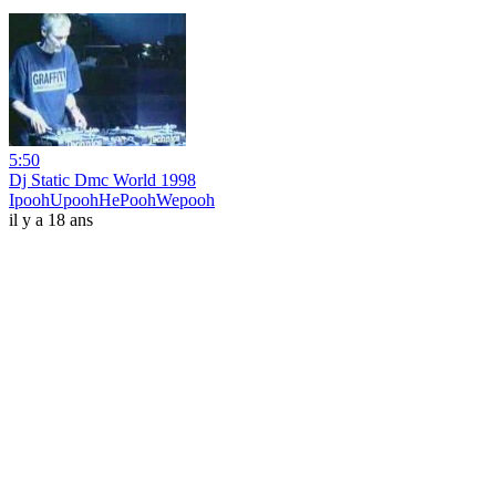
5:50
Dj Static Dmc World 1998
IpoohUpoohHePoohWepooh
il y a 18 ans