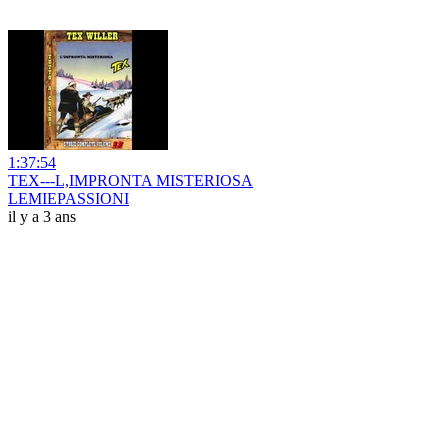
1:37:54
TEX---L,IMPRONTA MISTERIOSA
LEMIEPASSIONI
il y a 3 ans