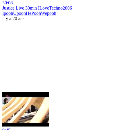
30:08
Justice Live 30min ILoveTechno2006
IpoohUpoohHePoohWepooh
il y a 20 ans