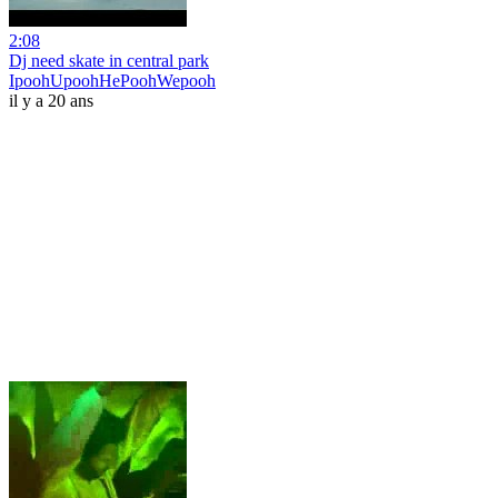
2:08
Dj need skate in central park
IpoohUpoohHePoohWepooh
il y a 20 ans