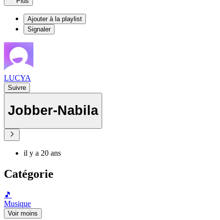
Plus
Ajouter à la playlist
Signaler
LUCYA
Suivre
Jobber-Nabila
il y a 20 ans
Catégorie
🎵
Musique
Voir moins