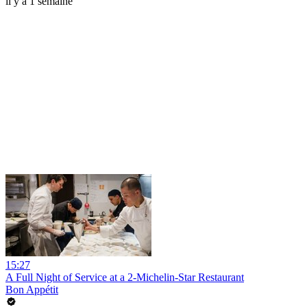
il y a 1 semaine
15:27
A Full Night of Service at a 2-Michelin-Star Restaurant
Bon Appétit