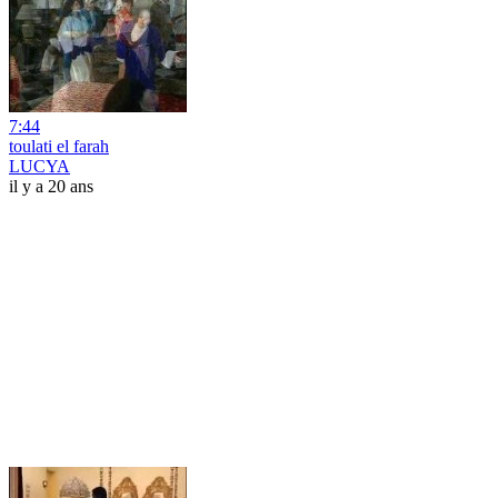
7:44
toulati el farah
LUCYA
il y a 20 ans