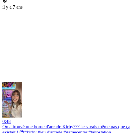
il y a 7 ans
0:48
On a trouvé une borne d'arcade Kirby??? Je savais même pas que ça
existait ! 😍#kirby #jeu d'arcade #gamecenter #taitostation