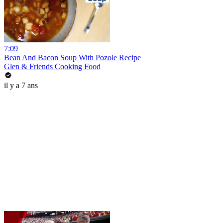
7:09
Bean And Bacon Soup With Pozole Recipe
Glen & Friends Cooking Food
il y a 7 ans